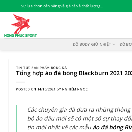
Skip
Sự lựa chọn cân bằng về giá cả và chất lượng...
to
content
ĐỒ BODY GIỮ NHIỆT
ĐỒ BƠ
TIN TỨC SẢN PHẨM BÓNG ĐÁ
Tổng hợp áo đá bóng Blackburn 2021 20
POSTED ON
14/10/2021
BY
NGHIÊM NGOC
Các chuyên gia đã đưa ra những thông 
bộ áo đấu mới sẽ có một số sự thay đổi
tin mới nhất về các mẫu
áo đá bóng Bl