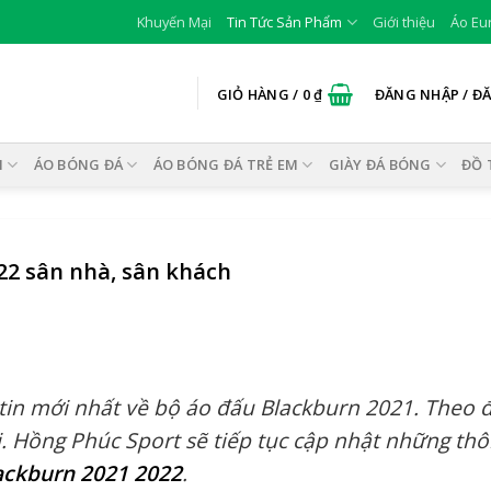
Khuyến Mại
Tin Tức Sản Phẩm
Giới thiệu
Áo Eu
GIỎ HÀNG /
0
₫
ĐĂNG NHẬP / Đ
I
ÁO BÓNG ĐÁ
ÁO BÓNG ĐÁ TRẺ EM
GIÀY ĐÁ BÓNG
ĐỒ 
22 sân nhà, sân khách
tin mới nhất về bộ áo đấu Blackburn 2021. Theo 
. Hồng Phúc Sport sẽ tiếp tục cập nhật những th
ackburn 2021 2022
.