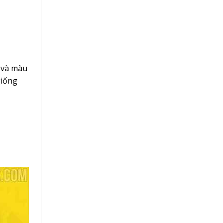
 và màu
giống