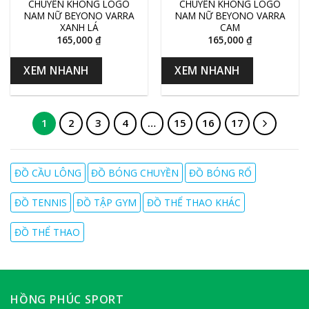
CHUYỀN KHÔNG LOGO
CHUYỀN KHÔNG LOGO
NAM NỮ BEYONO VARRA
NAM NỮ BEYONO VARRA
XANH LÁ
CAM
165,000
₫
165,000
₫
XEM NHANH
XEM NHANH
1
2
3
4
…
15
16
17
ĐỒ CẦU LÔNG
ĐỒ BÓNG CHUYỀN
ĐỒ BÓNG RỔ
ĐỒ TENNIS
ĐỒ TẬP GYM
ĐỒ THỂ THAO KHÁC
ĐỒ THỂ THAO
HỒNG PHÚC SPORT