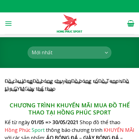
Skip
to
content
Đồ cầu lông
Đồ bóng chuyền
Đồ bóng rổ
Đồ Tennis
Đồ
tập GYM
Giày thể thao
CHƯƠNG TRÌNH KHUYẾN MÃI MUA ĐỒ THỂ
THAO TẠI HỒNG PHÚC SPORT
Kể từ ngày
01/05 => 30/05/2021
Shop đồ thể thao
Hồng Phúc
Sport
thông báo chương trình
KHUYẾN MÃI
với các sản phẩm:
ÁO BÓNG ĐÁ
–
GIÀY BÓNG ĐÁ
–