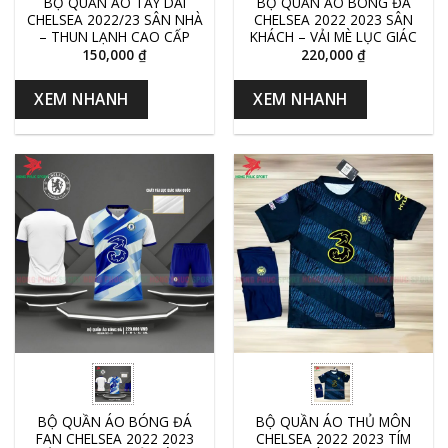
BỘ QUẦN ÁO TAY DÀI
BỘ QUẦN ÁO BÓNG ĐÁ
CHELSEA 2022/23 SÂN NHÀ
CHELSEA 2022 2023 SÂN
– THUN LẠNH CAO CẤP
KHÁCH – VẢI MÈ LỤC GIÁC
150,000
₫
220,000
₫
XEM NHANH
XEM NHANH
BỘ QUẦN ÁO BÓNG ĐÁ
BỘ QUẦN ÁO THỦ MÔN
FAN CHELSEA 2022 2023
CHELSEA 2022 2023 TÍM