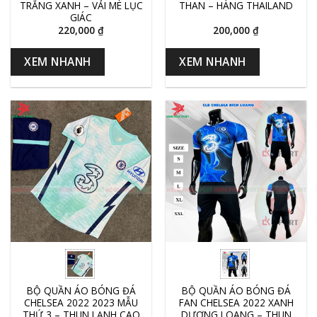
TRẮNG XANH – VẢI MÈ LỤC
THAN – HÀNG THAILAND
GIÁC
220,000
₫
200,000
₫
XEM NHANH
XEM NHANH
BỘ QUẦN ÁO BÓNG ĐÁ
BỘ QUẦN ÁO BÓNG ĐÁ
CHELSEA 2022 2023 MẪU
FAN CHELSEA 2022 XANH
THỨ 3 – THUN LẠNH CAO
DƯƠNG LOANG – THUN