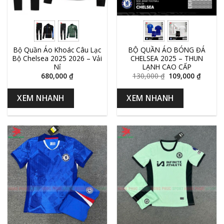
Bộ Quần Áo Khoác Câu Lạc
BỘ QUẦN ÁO BÓNG ĐÁ
Bộ Chelsea 2025 2026 – Vải
CHELSEA 2025 – THUN
Nỉ
LẠNH CAO CẤP
680,000
₫
130,000
₫
109,000
₫
XEM NHANH
XEM NHANH