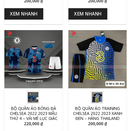
200,000
₫
200,000
₫
XEM NHANH
XEM NHANH
BỘ QUẦN ÁO BÓNG ĐÁ
BỘ QUẦN ÁO TRAINING
CHELSEA 2022 2023 MẪU
CHELSEA 2022 2023 XANH
THỨ 4 – VẢI MÈ LỤC GIÁC
ĐEN – HÀNG THAILAND
220,000
₫
200,000
₫