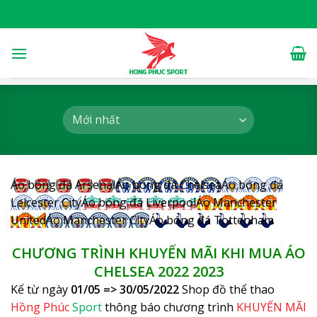
Skip
to
content
Áo bóng đá Arsenal
Áo bóng đá Chelsea
Áo bóng đá
Leicester City
Áo bóng đá Liverpool
Áo Manchester
United
Áo Manchester City
Áo bóng đá Tottenham
CHƯƠNG TRÌNH KHUYẾN MÃI KHI MUA
ÁO
CHELSEA 2022
2023
Kể từ ngày
01/05 => 30/05/2022
Shop đồ thể thao
Hồng Phúc
Sport
thông báo chương trình
KHUYẾN MÃI