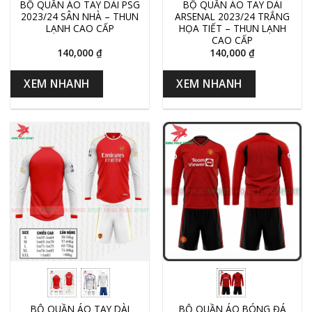
BỘ QUẦN ÁO TAY DÀI PSG
BỘ QUẦN ÁO TAY DÀI
2023/24 SÂN NHÀ – THUN
ARSENAL 2023/24 TRẮNG
LẠNH CAO CẤP
HỌA TIẾT – THUN LẠNH
CAO CẤP
140,000
₫
140,000
₫
XEM NHANH
XEM NHANH
BỘ QUẦN ÁO TAY DÀI
BỘ QUẦN ÁO BÓNG ĐÁ