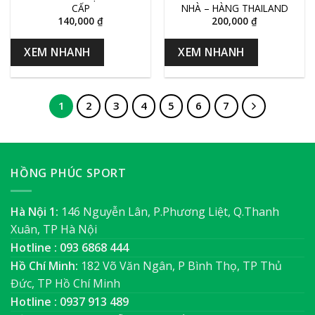
CẤP
NHÀ – HÀNG THAILAND
140,000
₫
200,000
₫
XEM NHANH
XEM NHANH
1
2
3
4
5
6
7
HỒNG PHÚC SPORT
Hà Nội 1:
146 Nguyễn Lân, P.Phương Liệt, Q.Thanh
Xuân, TP Hà Nội
Hotline : 093 6868 444
Hồ Chí Minh:
182 Võ Văn Ngân, P Bình Thọ, TP Thủ
Đức, TP Hồ Chí Minh
Hotline : 0937 913 489