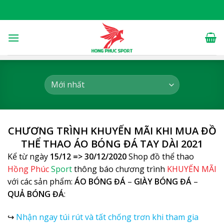
Skip
to
content
CHƯƠNG TRÌNH KHUYẾN MÃI KHI MUA ĐỒ
THỂ THAO
ÁO BÓNG ĐÁ TAY DÀI 2021
Kể từ ngày
15/12 => 30/12/2020
Shop đồ thể thao
Hồng Phúc
Sport
thông báo chương trình
KHUYẾN MÃI
với các sản phẩm:
ÁO BÓNG ĐÁ
–
GIÀY BÓNG ĐÁ
–
QUẢ BÓNG ĐÁ
:
↪
Nhận ngay túi rút và tất chống trơn khi tham gia