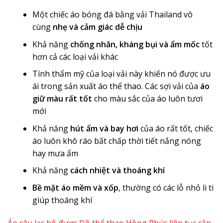
Một chiếc áo bóng đá bằng vải Thailand vô
cùng
nhẹ và cảm giác dễ chịu
Khả năng
chống nhăn, kháng bụi và ẩm mốc
tốt
hơn cả các loại vải khác
Tính thẩm mỹ của loại vải này khiến nó được ưu
ái trong sản xuất áo thể thao. Các sợi vải của
áo
giữ màu rất tốt
cho màu sắc của áo luôn tươi
mới
Khả năng
hút ẩm và bay hơi
của áo rất tốt, chiếc
áo luôn khô ráo bất chấp thời tiết nắng nóng
hay mưa ẩm
Khả năng
cách nhiệt và thoáng khí
Bề mặt áo mềm và xốp
, thường có các lỗ nhỏ li ti
giúp thoáng khí
Áo câu lạc bộ được Đồ thể thao Hồng Phúc liên tục cập