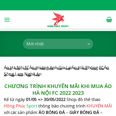
Skip
to
content
Áo Hà Nội FC
Áo Hoàng Anh Gia Lai
Áo Hải Phòng FC
Áo
Sông Lam Nghệ An
CHƯƠNG TRÌNH KHUYẾN MÃI KHI MUA
ÁO
HÀ NỘI FC 2022
2023
Kể từ ngày
01/05 => 30/05/2022
Shop đồ thể thao
Hồng Phúc
Sport
thông báo chương trình
KHUYẾN MÃI
với các sản phẩm:
ÁO BÓNG ĐÁ
–
GIÀY BÓNG ĐÁ
–