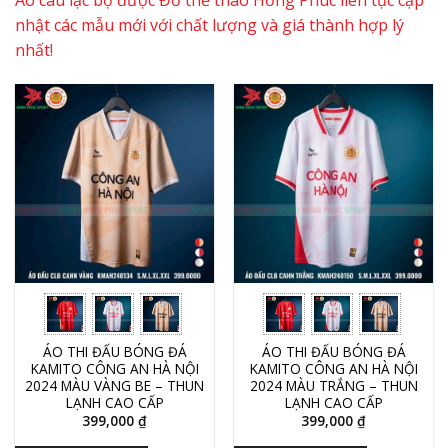
nhật các mẫu mới với chất lượng và giá thành hợp lý
nhất!
ÁO THI ĐẤU BÓNG ĐÁ
ÁO THI ĐẤU BÓNG ĐÁ
KAMITO CÔNG AN HÀ NỘI
KAMITO CÔNG AN HÀ NỘI
2024 MÀU VÀNG BE – THUN
2024 MÀU TRẮNG – THUN
LẠNH CAO CẤP
LẠNH CAO CẤP
399,000
₫
399,000
₫