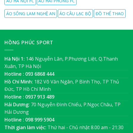
ÁO HÀ NỘI FC
ÁO HẢI PHÒNG FC
ÁO SÔNG LAM NGHỆ AN
ÁO CÂU LẠC BỘ
ĐỒ THỂ THAO
HỒNG PHÚC SPORT
Hà Nội 1:
146 Nguyễn Lân, P.Phương Liệt, Q.Thanh
Xuân, TP Hà Nội
Hotline : 093 6868 444
Hồ Chí Minh:
182 Võ Văn Ngân, P Bình Thọ, TP Thủ
Đức, TP Hồ Chí Minh
Hotline : 0937 913 489
Hải Dương:
70 Nguyễn Đình Chiểu, P.Ngọc Châu, TP
Hải Dương
Hotline : 098 999 5904
Thời gian làm việc:
Thứ hai - Chủ nhật 8.00 am - 21:30