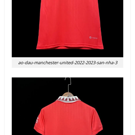
ao-dau-manchester-united-2022-2023-san-nha-3