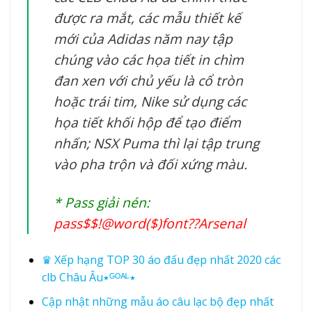
được ra mắt, các mẫu thiết kế
mới của Adidas năm nay tập
chúng vào các họa tiết in chìm
đan xen với chủ yếu là cổ tròn
hoặc trái tim, Nike sử dụng các
họa tiết khối hộp để tạo điểm
nhấn; NSX Puma thì lại tập trung
vào pha trộn và đối xứng màu.
* Pass giải nén:
pass$$!@word($)font??Arsenal
♛ Xếp hạng TOP 30 áo đấu đẹp nhất 2020 các
clb Châu Âu٭ᴳᴼᴬᴸ٭
Cập nhật những mẫu áo câu lạc bộ đẹp nhất