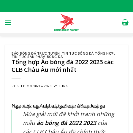
Skip
to
content
BÁO BÓNG ĐÁ TRỰC TUYẾN
,
TIN TỨC BÓNG ĐÁ TỔNG HỢP
,
TIN TỨC SẢN PHẨM BÓNG ĐÁ
Tổng hợp Áo bóng đá 2022 2023 các
CLB Châu Âu mới nhất
POSTED ON
10/12/2020
BY
TUNG LE
Ngoại Hạng Anh
La Liga
Serie A
Bundesliga
Mùa giải mới đã khởi tranh những
mẫu
áo bóng đá 2022 2023
của
các CLB Châu Âu đã chính thức