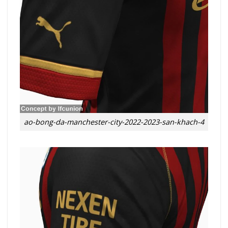
ao-bong-da-manchester-city-2022-2023-san-khach-4