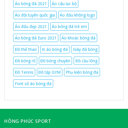
Áo bóng đá 2021
Áo câu lạc bộ
Áo đội tuyển quốc gia
Áo đấu không logo
Áo đấu đẹp 2021
Áo bóng đá trẻ em
Áo bóng đá Euro 2021
Áo khoác bóng đá
Đồ thể thao
In áo bóng đá
Giày đá bóng
Đồ bóng rổ
Đồ bóng chuyền
Đồ cầu lông
Đồ Tennis
Đồ tập GYM
Phụ kiện bóng đá
Font số áo bóng đá
HỒNG PHÚC SPORT