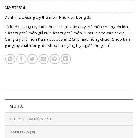
Mã:
573634
Danh mục:
Găng tay thủ môn
,
Phụ kiện bóng đá
Từ khóa:
Găng tay thủ môn các loại
,
Găng tay thủ môn cho người lớn
,
Găng tay thủ môn giá rẻ
,
Găng tay thủ môn Puma Evopower 2 Grip
,
Găng tay thủ môn Puma Evopower 2 Grip màu hồng chuối
,
Shop bán
găng tay chất lượng tốt
,
Shop bán găng tay người lớn giá rẻ
MÔ TẢ
THÔNG TIN BỔ SUNG
ĐÁNH GIÁ (0)