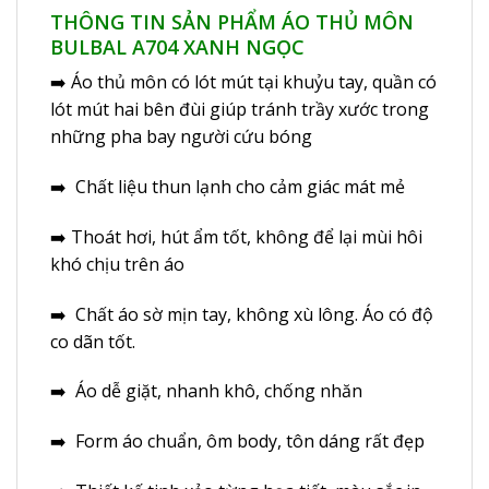
THÔNG TIN SẢN PHẨM ÁO THỦ MÔN
BULBAL A704 XANH NGỌC
➡️
Áo thủ môn
có lót mút tại khuỷu tay, quần có
lót mút hai bên đùi giúp tránh trầy xước trong
những pha bay người cứu bóng
➡️ Chất liệu thun lạnh cho cảm giác mát mẻ
➡️ Thoát hơi, hút ẩm tốt, không để lại mùi hôi
khó chịu trên áo
➡️ Chất áo sờ mịn tay, không xù lông. Áo có độ
co dãn tốt.
➡️ Áo dễ giặt, nhanh khô, chống nhăn
➡️ Form áo chuẩn, ôm body, tôn dáng rất đẹp