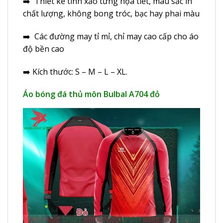
➡️ Thiết kế tinh xảo từng họa tiết, màu sắc in
chất lượng, không bong tróc, bạc hay phai màu
➡️ Các đường may tỉ mỉ, chỉ may cao cấp cho áo
độ bền cao
➡️ Kích thước: S – M – L – XL.
Áo bóng đá thủ môn Bulbal A704 đỏ