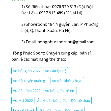
1) Số điện thoại:
0976.329.313
(Đặt Đội,
Đặt Lẻ) –
0937 913 489
(Sỉ Đại Lý)
2) Showroom: 184 Nguyễn Lân, P.Phương
Liệt, Q.Thanh Xuân, Hà Nội
3) Email:
hongphucsport.hn@gmail.com
Hồng Phúc Sport
: Chuyên cung cấp, bán sỉ,
bán lẻ các mặt hàng thể thao:
Áo bóng đá 2022
Áo câu lạc bộ
Áo đội tuyển quốc gia
Áo đấu không logo
Áo đấu đẹp 2022
Áo bóng đá trẻ em
Áo MU 2022
Áo khoác bóng đá
Đồ thể thao
In áo đá banh
Giày đá bóng
Đồ bóng rổ