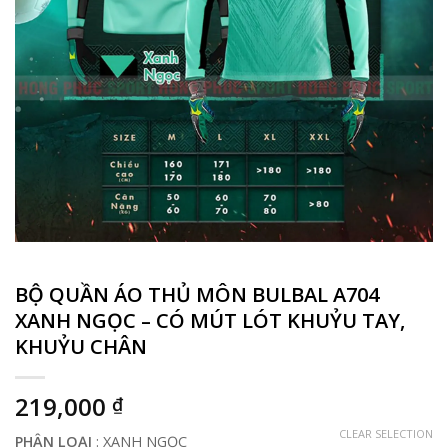
BỘ QUẦN ÁO THỦ MÔN BULBAL A704
XANH NGỌC – CÓ MÚT LÓT KHUỶU TAY,
KHUỶU CHÂN
219,000
₫
CLEAR SELECTION
PHÂN LOẠI
:
XANH NGỌC