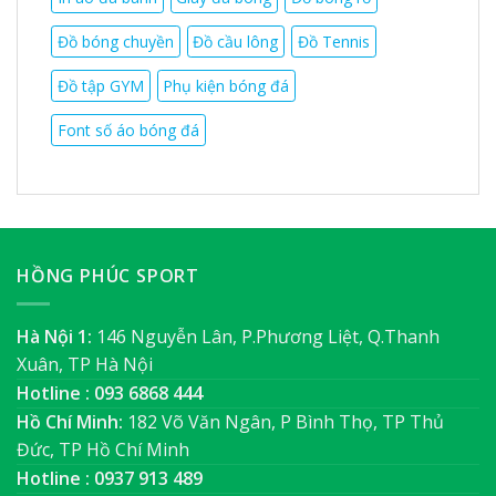
Đồ bóng chuyền
Đồ cầu lông
Đồ Tennis
Đồ tập GYM
Phụ kiện bóng đá
Font số áo bóng đá
HỒNG PHÚC SPORT
Hà Nội 1:
146 Nguyễn Lân, P.Phương Liệt, Q.Thanh
Xuân, TP Hà Nội
Hotline : 093 6868 444
Hồ Chí Minh:
182 Võ Văn Ngân, P Bình Thọ, TP Thủ
Đức, TP Hồ Chí Minh
Hotline : 0937 913 489