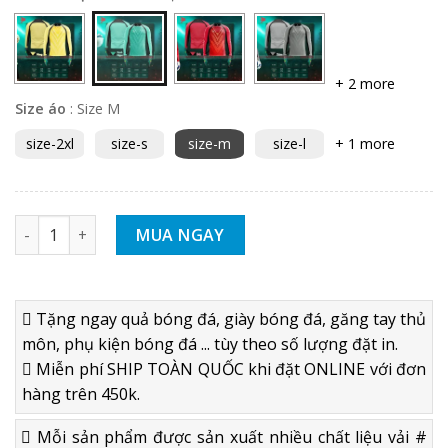
+ 2 more
Size áo
:
Size M
size-2xl
size-s
size-m
size-l
+ 1 more
BỘ QUẦN ÁO THỦ MÔN BULBAL A704 XANH NGỌC - CÓ MÚT L
MUA NGAY
Tặng ngay quả bóng đá, giày bóng đá, găng tay thủ
môn, phụ kiện bóng đá ... tùy theo số lượng đặt in.
Miễn phí SHIP TOÀN QUỐC khi đặt ONLINE với đơn
hàng trên 450k.
Mỗi sản phẩm được sản xuất nhiều chất liệu vải #