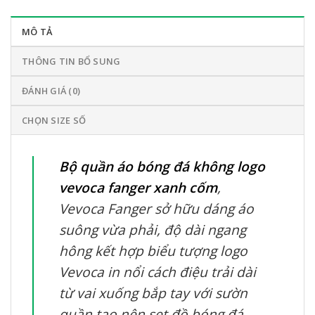
MÔ TẢ
THÔNG TIN BỔ SUNG
ĐÁNH GIÁ (0)
CHỌN SIZE SỐ
Bộ quần áo bóng đá không
logo
vevoca fanger xanh cốm
,
Vevoca Fanger sở hữu dáng áo
suông vừa phải, độ dài ngang
hông kết hợp biểu tượng logo
Vevoca in nổi cách điệu trải dài
từ vai xuống bắp tay với sườn
quần tạo nên set đồ bóng đá