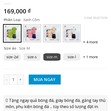
169,000
₫
CLEAR SELECTION
Phân Loại
:
Xanh Cốm
+ 4 more
Size áo
:
Size M
size-2xl
size-s
size-m
size-l
+ 1 more
BỘ QUẦN ÁO BÓNG ĐÁ KHÔNG LOGO VEVOCA FANGER XANH 
MUA NGAY
Tặng ngay quả bóng đá, giày bóng đá, găng tay thủ
môn, phụ kiện bóng đá ... tùy theo số lượng đặt in.