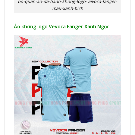
bo-quan-ao-da-banh-khong-logo-vevoca-fanger-
mau-xanh-bich
Áo không logo Vevoca Fanger Xanh Ngọc