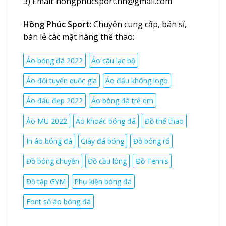
3) Email:
hongphucsport.hn@gmail.com
Hồng Phúc Sport
: Chuyên cung cấp, bán sỉ,
bán lẻ các mặt hàng thể thao:
Áo bóng đá 2022
Áo câu lạc bộ
Áo đội tuyển quốc gia
Áo đấu không logo
Áo đấu đẹp 2022
Áo bóng đá trẻ em
Áo MU 2022
Áo khoác bóng đá
Đồ thể thao
In áo bóng đá
Giày đá bóng
Đồ bóng rổ
Đồ bóng chuyền
Đồ cầu lông
Đồ Tennis
Đồ tập GYM
Phụ kiện bóng đá
Font số áo bóng đá