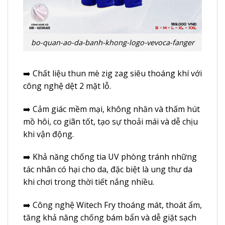
bo-quan-ao-da-banh-khong-logo-vevoca-fanger
➡️ Chất liệu thun mè zig zag siêu thoáng khí với
công nghệ dệt 2 mặt lỗ.
➡️ Cảm giác mềm mại, không nhăn và thấm hút
mồ hôi, co giãn tốt, tạo sự thoải mái và dễ chịu
khi vận động.
➡️ Khả năng chống tia UV phòng tránh những
tác nhân có hại cho da, đặc biệt là ung thư da
khi chơi trong thời tiết nắng nhiều.
➡️ Công nghệ Witech Fry thoáng mát, thoát ẩm,
tăng khả năng chống bám bẩn và dễ giặt sạch