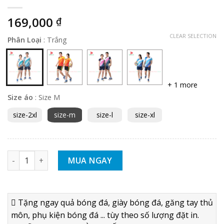
169,000
₫
CLEAR SELECTION
Phân Loại
:
Trắng
+ 1 more
Size áo
:
Size M
size-2xl
size-m
size-l
size-xl
BỘ QUẦN ÁO BÓNG CHUYỀN NAM NỮ KEYBALL K6 TRẮNG số 
MUA NGAY
Tặng ngay quả bóng đá, giày bóng đá, găng tay thủ
môn, phụ kiện bóng đá ... tùy theo số lượng đặt in.