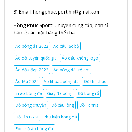
3) Email:
hongphucsport.hn@gmail.com
Hồng Phúc Sport
: Chuyên cung cấp, bán sỉ,
bán lẻ các mặt hàng thể thao:
Áo bóng đá 2022
Áo câu lạc bộ
Áo đội tuyển quốc gia
Áo đấu không logo
Áo đấu đẹp 2022
Áo bóng đá trẻ em
Áo Mu 2022
Áo khoác bóng đá
Đồ thể thao
In áo bóng đá
Giày đá bóng
Đồ bóng rổ
Đồ bóng chuyền
Đồ cầu lông
Đồ Tennis
Đồ tập GYM
Phụ kiện bóng đá
Font số áo bóng đá