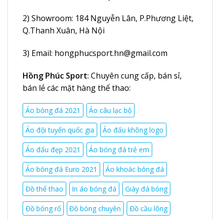
2) Showroom:
184 Nguyễn Lân
, P.Phương Liệt,
Q.Thanh Xuân, Hà Nội
3) Email:
hongphucsport.hn@gmail.com
Hồng Phúc Sport
: Chuyên cung cấp, bán sỉ,
bán lẻ các mặt hàng thể thao:
Áo bóng đá 2021
Áo câu lạc bộ
Áo đội tuyển quốc gia
Áo đấu không logo
Áo đấu đẹp 2021
Áo bóng đá trẻ em
Áo bóng đá Euro 2021
Áo khoác bóng đá
Đồ thể thao
In áo bóng đá
Giày đá bóng
Đồ bóng rổ
Đồ bóng chuyền
Đồ cầu lông