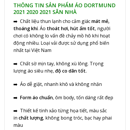
THÔNG TIN SẢN PHẨM
ÁO DORTMUND
2021
2020 2021 SÂN NHÀ
➡️ Chất liệu thun lạnh cho cảm giác
mát mẻ,
thoáng khí
. Áo
thoát hơi, hút ẩm tốt
, người
chơi có không lo vấn đề chảy mồ hô khi hoạt
động nhiều. Loại vải được sử dụng phổ biến
nhất tại Việt Nam
➡️ Chất sờ mịn tay, không xù lông. Trọng
lượng áo siêu nhẹ,
độ co dãn tốt.
➡️ Áo dễ giặt, nhanh khô và không nhăn
➡️
Form áo chuẩn
, ôm body, tốn dáng rất đẹp
➡️ Thiết kế tinh xảo từng họa tiết, màu sắc
in
chất lượng
, không bong tróc, bạc hay phai
màu