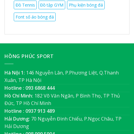
Đồ Tennis
Đồ tập GYM
Phụ kiện bóng đá
Font số áo bóng đá
HỒNG PHÚC SPORT
Hà Nội 1:
146 Nguyễn Lân, P.Phương Liệt, Q.Thanh
Xuân, TP Hà Nội
Hotline : 093 6868 444
Hồ Chí Minh:
182 Võ Văn Ngân, P Bình Thọ, TP Thủ
Đức, TP Hồ Chí Minh
Hotline : 0937 913 489
Hải Dương:
70 Nguyễn Đình Chiểu, P.Ngọc Châu, TP
Hải Dương
Hotline : 098 999 5904