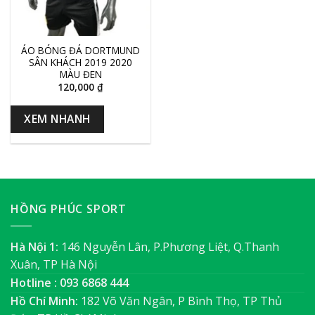
ÁO BÓNG ĐÁ DORTMUND
SÂN KHÁCH 2019 2020
MÀU ĐEN
120,000
₫
XEM NHANH
HỒNG PHÚC SPORT
Hà Nội 1:
146 Nguyễn Lân, P.Phương Liệt, Q.Thanh
Xuân, TP Hà Nội
Hotline : 093 6868 444
Hồ Chí Minh:
182 Võ Văn Ngân, P Bình Thọ, TP Thủ