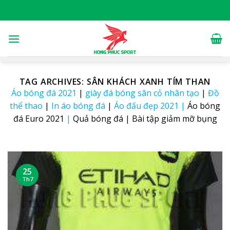
Skip
to
content
TAG ARCHIVES:
SÂN KHÁCH XANH TÍM THAN
Áo bóng đá 2021
|
giày đá bóng sân cỏ nhân tạo
|
Đồ
thể thao
|
In áo bóng đá
|
Áo đấu đẹp 2021
|
Áo bóng
đá Euro 2021
|
Quả bóng đá
|
Bài tập giảm mỡ bụng
25
Th7