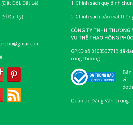
3
(Đặt Đội, Đặt Lẻ)
1. Chính sách quy định chu
9
(Sỉ Đại Lý)
2. Chính sách bảo mật thông
CÔNG TY TNHH THƯƠNG M
VỤ THỂ THAO HỒNG PHÚC
ort.hn@gmail.com
GPKD số 0108597712 đã đăn
I
công thương
Bản 
về
doth
Quản trị: Đặng Văn Trung