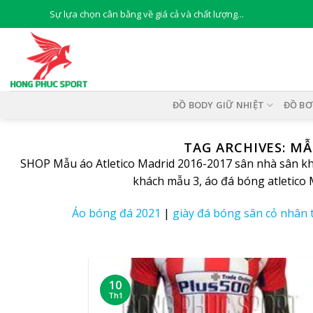
Skip
Sự lựa chọn cân bằng về giá cả và chất lượng...
to
content
ĐỒ BODY GIỮ NHIỆT
ĐỒ BƠ
TAG ARCHIVES:
MẪ
SHOP Mẫu
áo Atletico Madrid
2016-2017 sân nhà sân khá
khách mẫu 3, áo đá bóng atletico 
Áo bóng đá 2021
|
giày đá bóng sân cỏ nhân 
10
Th1