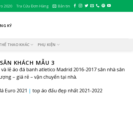
ro 2020
Tra Cứu Đơn Hàng
Bản tin
ĂNG KÝ
THỂ THAO KHÁC
PHỤ KIỆN
 SÂN KHÁCH MẪU 3
và lẻ áo đá banh atletico Madrid 2016-2017 sân nhà sân
ợng – giá rẻ – vận chuyển tại nhà.
đá Euro 2021
|
top áo đấu đẹp nhất 2021-2022