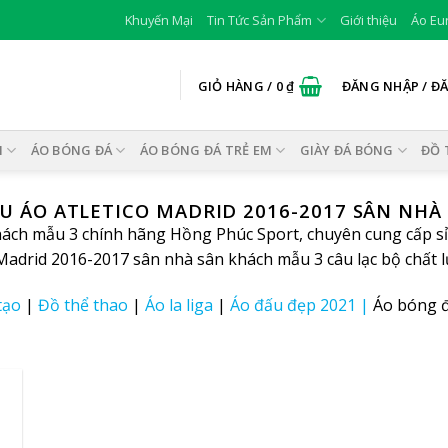
Khuyến Mại
Tin Tức Sản Phẩm
Giới thiệu
Áo Eu
GIỎ HÀNG /
0
₫
ĐĂNG NHẬP / Đ
I
ÁO BÓNG ĐÁ
ÁO BÓNG ĐÁ TRẺ EM
GIÀY ĐÁ BÓNG
ĐỒ 
U ÁO ATLETICO MADRID 2016-2017 SÂN NHÀ
ch mẫu 3 chính hãng Hồng Phúc Sport, chuyên cung cấp sỉ 
Madrid 2016-2017 sân nhà sân khách mẫu 3 câu lạc bộ chất lư
tạo
|
Đồ thể thao
|
Áo la liga
|
Áo đấu đẹp 2021
|
Áo bóng 