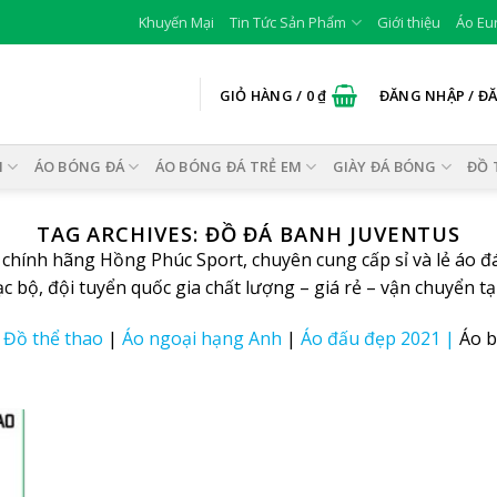
Khuyến Mại
Tin Tức Sản Phẩm
Giới thiệu
Áo Eu
GIỎ HÀNG /
0
₫
ĐĂNG NHẬP / Đ
I
ÁO BÓNG ĐÁ
ÁO BÓNG ĐÁ TRẺ EM
GIÀY ĐÁ BÓNG
ĐỒ 
TAG ARCHIVES:
ĐỒ ĐÁ BANH JUVENTUS
chính hãng Hồng Phúc Sport, chuyên cung cấp sỉ và lẻ
áo đ
ạc bộ, đội tuyển quốc gia chất lượng – giá rẻ – vận chuyển tạ
|
Đồ thể thao
|
Áo ngoại hạng Anh
|
Áo đấu đẹp 2021
|
Áo b