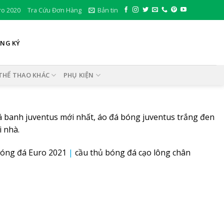
ro 2020
Tra Cứu Đơn Hàng
Bản tin
ĂNG KÝ
THỂ THAO KHÁC
PHỤ KIỆN
á banh juventus
mới nhất, áo đá bóng juventus trắng đen
i nhà.
óng đá Euro 2021
|
cầu thủ bóng đá cạo lông chân