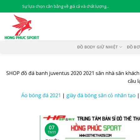
Skip
Sự lựa chọn cân bằng về giá cả và chất lượng...
to
content
ĐỒ BODY GIỮ NHIỆT
ĐỒ BƠ
SHOP đồ đá banh juventus 2020 2021 sân nhà sân khách 
câu l
Áo bóng đá 2021
|
giày đá bóng sân cỏ nhân tạo
07
Th11