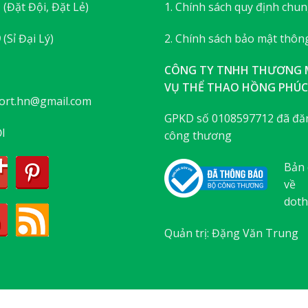
3
(Đặt Đội, Đặt Lẻ)
1. Chính sách quy định chu
9
(Sỉ Đại Lý)
2. Chính sách bảo mật thông
CÔNG TY TNHH THƯƠNG M
VỤ THỂ THAO HỒNG PHÚC
ort.hn@gmail.com
GPKD số 0108597712 đã đăn
I
công thương
Bản 
về
doth
Quản trị: Đặng Văn Trung