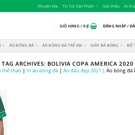
Khuyến Mại
Tin Tức Sản Phẩm
Giới thiệu
Áo Eu
GIỎ HÀNG /
0
₫
ĐĂNG NHẬP / Đ
I
ÁO BÓNG ĐÁ
ÁO BÓNG ĐÁ TRẺ EM
GIÀY ĐÁ BÓNG
ĐỒ 
TAG ARCHIVES:
BOLIVIA COPA AMERICA 2020
 thể thao
|
In áo bóng đá
|
Áo đấu đẹp 2021
|
Áo bóng đá 