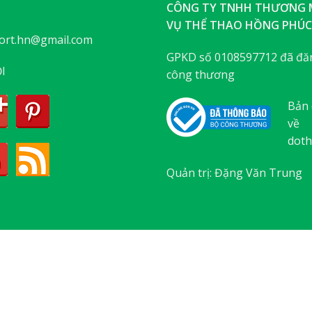
CÔNG TY TNHH THƯƠNG M
VỤ THỂ THAO HỒNG PHÚC
ort.hn@gmail.com
GPKD số 0108597712 đã đăn
I
công thương
Bản 
về
doth
Quản trị: Đặng Văn Trung
ABOUT
OUR STORES
BLOG
CONTACT
Copyright 2026 ©
Flatsome Theme