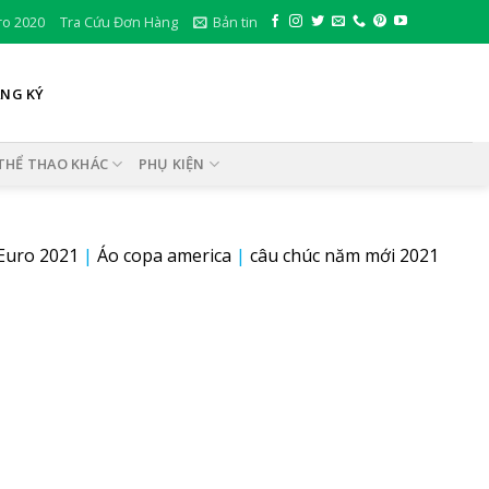
ro 2020
Tra Cứu Đơn Hàng
Bản tin
ĂNG KÝ
THỂ THAO KHÁC
PHỤ KIỆN
Euro 2021
|
Áo copa america
|
câu chúc năm mới 2021