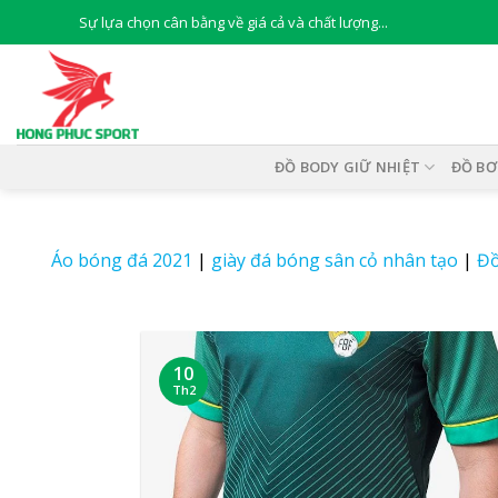
Skip
Sự lựa chọn cân bằng về giá cả và chất lượng...
to
content
ĐỒ BODY GIỮ NHIỆT
ĐỒ BƠ
Áo bóng đá 2021
|
giày đá bóng sân cỏ nhân tạo
|
Đồ
10
Th2