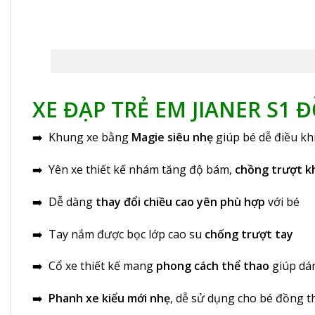
XE ĐẠP TRẺ EM JIANER S1
➡️ Khung xe bằng
Magie siêu nhẹ
giúp bé dễ điều kh
➡️ Yên xe thiết kế nhám tăng độ bám,
chồng trượt kh
➡️ Dễ dàng
thay đổi chiều cao yên phù hợp
với bé
➡️ Tay nắm được bọc lớp cao su
chống trượt tay
➡️ Cổ xe thiết kế mang
phong cách thể thao
giúp dá
➡️
Phanh xe kiểu mới nhẹ
, dễ sử dụng cho bé đồng t