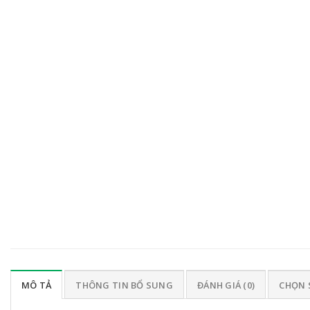
MÔ TẢ
THÔNG TIN BỔ SUNG
ĐÁNH GIÁ (0)
CHỌN 