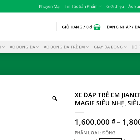
Khuyến Mại
Tin Tức Sản Phẩm
Giới thiệu
Áo Eu
GIỎ HÀNG /
0
₫
ĐĂNG NHẬP / Đ
I
ÁO BÓNG ĐÁ
ÁO BÓNG ĐÁ TRẺ EM
GIÀY ĐÁ BÓNG
ĐỒ 
XE ĐẠP TRẺ EM JIAN
MAGIE SIÊU NHẸ, SIÊ
1,600,000
–
1,80
₫
PHÂN LOẠI
:
ĐỒNG