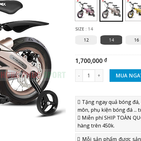
SIZE
:
14
12
14
16
1,700,000
₫
XE ĐẠP TRẺ EM JIANER S1 ĐỒ
MUA NGA
Tặng ngay quả bóng đá, 
môn, phụ kiện bóng đá ... t
Miễn phí SHIP TOÀN QUỐ
hàng trên 450k.
Mỗi sản phẩm được sản x