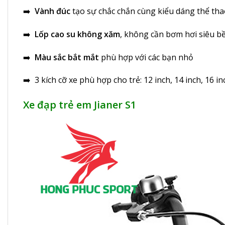
➡️
Vành
đúc
tạo sự chắc chắn cùng kiểu dáng thể th
➡️
Lốp cao su không xăm
, không cần bơm hơi siêu b
➡️
Màu sắc bắt mắt
phù hợp với các bạn nhỏ
➡️ 3 kích cỡ xe phù hợp cho trẻ: 12 inch, 14 inch, 16 in
Xe đạp trẻ em Jianer S1