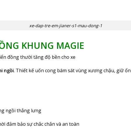
xe-dap-tre-em-jianer-s1-mau-dong-1
 ĐỒNG KHUNG MAGIE
iển đồng thười tăng độ bền cho xe
i ngồi
. Thiết kế uốn cong bám sát vùng xương chậu, giữ ổn
ng ngồi thẳng lưng
hời đảm bảo sự chắc chắn và an toàn