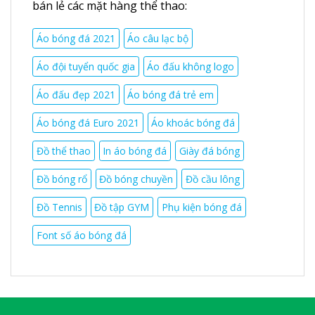
bán lẻ các mặt hàng thể thao:
Áo bóng đá 2021
Áo câu lạc bộ
Áo đội tuyển quốc gia
Áo đấu không logo
Áo đấu đẹp 2021
Áo bóng đá trẻ em
Áo bóng đá Euro 2021
Áo khoác bóng đá
Đồ thể thao
In áo bóng đá
Giày đá bóng
Đồ bóng rổ
Đồ bóng chuyền
Đồ cầu lông
Đồ Tennis
Đồ tập GYM
Phụ kiện bóng đá
Font số áo bóng đá