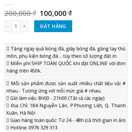
200,000
100,000
₫
₫
Túi trống thể thao Adidas màu xanh da trời-xám số lượng
ĐẶT HÀNG
Tặng ngay quả bóng đá, giày bóng đá, găng tay thủ
môn, phụ kiện bóng đá ... tùy theo số lượng đặt in.
Miễn phí SHIP TOÀN QUỐC khi đặt ONLINE với đơn
hàng trên 450k.
Mỗi sản phẩm được sản xuất nhiều chất liệu vải #
nhau - Tương ứng với mỗi mức giá # nhau.
Giờ làm việc: 8h00 - 21h00 (Tất cả các ngày)
Địa Chỉ: 184 Nguyễn Lân, P.Phương Liệt, Q. Thanh
Xuân, Hà Nội
Giao hàng toàn quốc: Từ 24 - 48h (cả thời gian in ấn)
Hotline: 0976 329 313