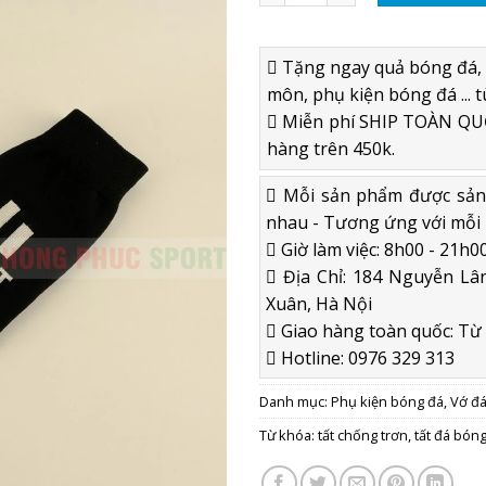
Tặng ngay quả bóng đá, 
môn, phụ kiện bóng đá ... t
Miễn phí SHIP TOÀN QUỐ
hàng trên 450k.
Mỗi sản phẩm được sản x
nhau - Tương ứng với mỗi 
Giờ làm việc: 8h00 - 21h00
Địa Chỉ: 184 Nguyễn Lân
Xuân, Hà Nội
Giao hàng toàn quốc: Từ 2
Hotline: 0976 329 313
Danh mục:
Phụ kiện bóng đá
,
Vớ đ
Từ khóa:
tất chống trơn
,
tất đá bón