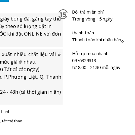
Đổi trả miễn phí
giày bóng đá, găng tay thủ
Trong vòng 15 ngày
ùy theo số lượng đặt in.
thanh toán
C khi đặt ONLINE với đơn
Thanh toán khi nhận hàng
Hỗ trợ mua nhanh
uất nhiều chất liệu vải #
0976329313
mức giá # nhau.
từ 8:00 - 21:30 mỗi ngày
 (Tất cả các ngày)
, P.Phương Liệt, Q. Thanh
4 - 48h (cả thời gian in ấn)
á banh
g
,
tất thể thao