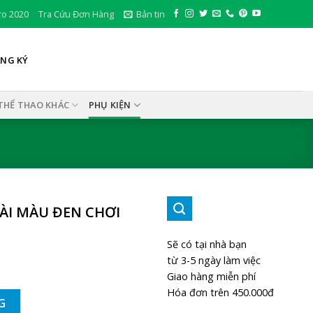
ro 2020
Tra Cứu Đơn Hàng
Bản tin
ĂNG KÝ
THỂ THAO KHÁC
PHỤ KIỆN
ÀI MÀU ĐEN CHƠI
Sẽ có tại nhà bạn
từ 3-5 ngày làm việc
Giao hàng miễn phí
Hóa đơn trên 450.000đ
ĐEN CHƠI THỂ THAO số lượng
G