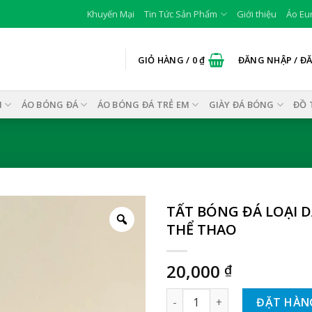
Khuyến Mại
Tin Tức Sản Phẩm
Giới thiệu
Áo Eu
GIỎ HÀNG /
0
₫
ĐĂNG NHẬP / Đ
I
ÁO BÓNG ĐÁ
ÁO BÓNG ĐÁ TRẺ EM
GIÀY ĐÁ BÓNG
ĐỒ 
TẤT BÓNG ĐÁ LOẠI D
THỂ THAO
20,000
₫
TẤT BÓNG ĐÁ LOẠI DÀI MÀU 
ĐẶT HÀN