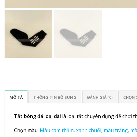
MÔ TẢ
THÔNG TIN BỔ SUNG
ĐÁNH GIÁ (0)
CHỌN 
Tất bóng đá loại dài
là loại tất chuyên dụng để chơi t
Chọn màu:
Màu cam thẫm, xanh chuối, màu trắng, m