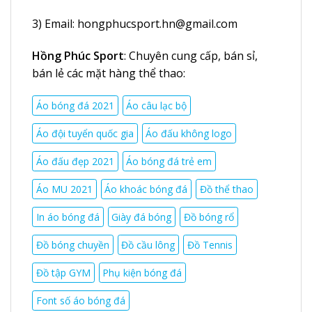
3) Email:
hongphucsport.hn@gmail.com
Hồng Phúc Sport
: Chuyên cung cấp, bán sỉ,
bán lẻ các mặt hàng thể thao:
Áo bóng đá 2021
Áo câu lạc bộ
Áo đội tuyển quốc gia
Áo đấu không logo
Áo đấu đẹp 2021
Áo bóng đá trẻ em
Áo MU 2021
Áo khoác bóng đá
Đồ thể thao
In áo bóng đá
Giày đá bóng
Đồ bóng rổ
Đồ bóng chuyền
Đồ cầu lông
Đồ Tennis
Đồ tập GYM
Phụ kiện bóng đá
Font số áo bóng đá