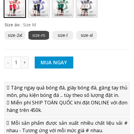
Size áo
:
Size M
size-2xl
size-m
size-l
size-xl
BỘ QUẦN ÁO BÓNG CHUYỀN BEYONO VERA 2021 số lượng
MUA NGAY
Tặng ngay quả bóng đá, giày bóng đá, găng tay thủ
môn, phụ kiện bóng đá ... tùy theo số lượng đặt in.
Miễn phí SHIP TOÀN QUỐC khi đặt ONLINE với đơn
hàng trên 450k.
Mỗi sản phẩm được sản xuất nhiều chất liệu vải #
nhau - Tương ứng với mỗi mức giá # nhau.