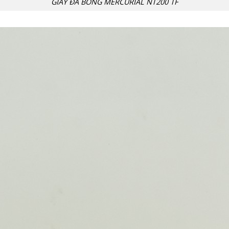
GIÀY ĐÁ BÓNG MERCURIAL NT200 TF