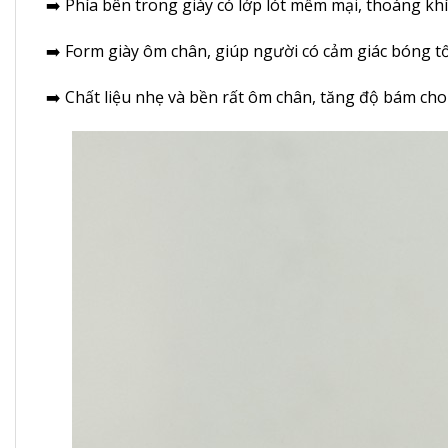
➡️ Phía bên trong giày có lớp lót mềm mại, thoáng khí
➡️ Form giày ôm chân, giúp người có cảm giác bóng tố
➡️ Chất liệu nhẹ và bền rất ôm chân, tăng độ bám cho