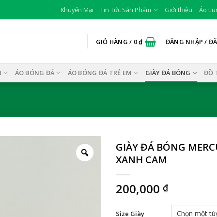
Khuyến Mại
Tin Tức Sản Phẩm
Giới thiệu
Áo Eu
GIỎ HÀNG /
0
₫
ĐĂNG NHẬP / Đ
I
ÁO BÓNG ĐÁ
ÁO BÓNG ĐÁ TRẺ EM
GIÀY ĐÁ BÓNG
ĐỒ 
GIÀY ĐÁ BÓNG MERCU
XANH CAM
200,000
₫
Size Giày