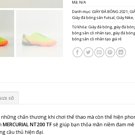
Mã:
N/A
Danh mục:
GIÀY ĐÁ BÓNG 2021
,
GI
Giày đá bóng sân Futsal
,
Giày Nike
,
Từ khóa:
Giày đá bóng
,
giày đá bón
bóng sân cỏ nhân tạo
,
giày đá bón
bóng sân cỏ nhân tạo giá rẻ
SIZE SỐ
 những chấn thương khi chơi thể thao mà còn thể hiện phong
ẩm
MERCURIAL NT200 TF
sẽ giúp bạn thỏa mãn niềm đam mê tr
g cầu thủ hiện đại.