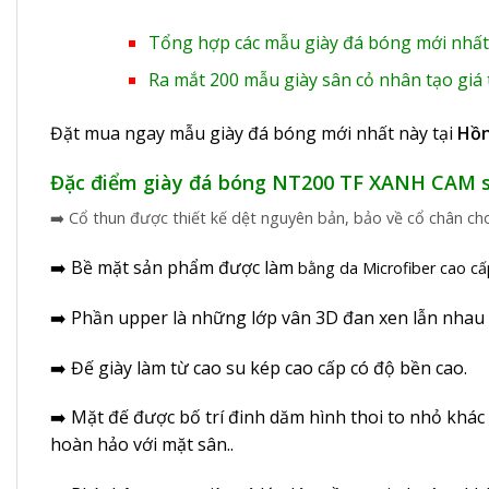
Tổng hợp các mẫu giày đá bóng mới nhất
Ra mắt 200 mẫu giày sân cỏ nhân tạo giá 
Đặt mua ngay mẫu giày đá bóng mới nhất này tại
Hồn
Đặc điểm giày đá bóng NT200 TF XANH CAM s
➡️ Cổ thun được thiết kế dệt nguyên bản, bảo về cổ chân ch
➡️ Bề mặt sản phẩm được làm
bằng da Microfiber cao cấ
➡️ Phần upper là những lớp vân 3D đan xen lẫn nhau 
➡️ Đế giày làm từ cao su kép cao cấp có độ bền cao.
➡️ Mặt đế được bố trí đinh dăm hình thoi to nhỏ khác
hoàn hảo với mặt sân..