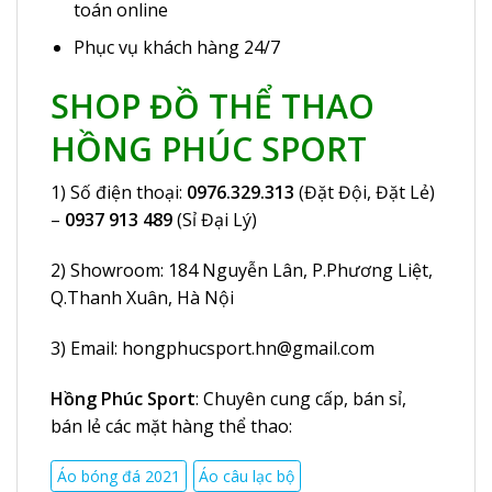
toán online
Phục vụ khách hàng 24/7
SHOP ĐỒ THỂ THAO
HỒNG PHÚC SPORT
1) Số điện thoại:
0976.329.313
(Đặt Đội, Đặt Lẻ)
–
0937 913 489
(Sỉ Đại Lý)
2) Showroom:
184 Nguyễn Lân
, P.Phương Liệt,
Q.Thanh Xuân, Hà Nội
3) Email:
hongphucsport.hn@gmail.com
Hồng Phúc Sport
: Chuyên cung cấp, bán sỉ,
bán lẻ các mặt hàng thể thao:
Áo bóng đá 2021
Áo câu lạc bộ