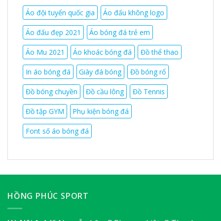
Áo đội tuyển quốc gia
Áo đấu không logo
Áo đấu đẹp 2021
Áo bóng đá trẻ em
Áo Mu 2021
Áo khoác bóng đá
Đồ thể thao
In áo bóng đá
Giày đá bóng
Đồ bóng rổ
Đồ bóng chuyền
Đồ cầu lông
Đồ Tennis
Đồ tập GYM
Phụ kiện bóng đá
Font số áo bóng đá
HỒNG PHÚC SPORT