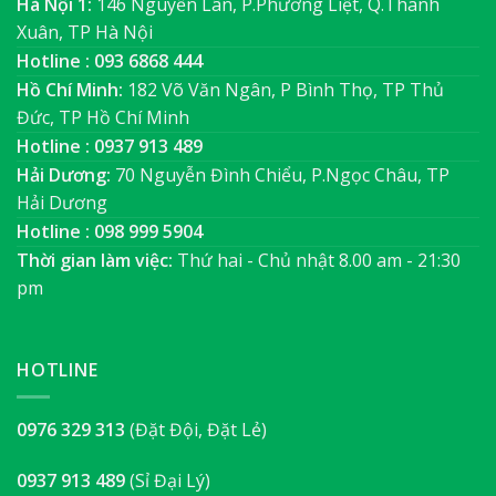
Hà Nội 1:
146 Nguyễn Lân, P.Phương Liệt, Q.Thanh
Xuân, TP Hà Nội
Hotline : 093 6868 444
Hồ Chí Minh:
182 Võ Văn Ngân, P Bình Thọ, TP Thủ
Đức, TP Hồ Chí Minh
Hotline : 0937 913 489
Hải Dương:
70 Nguyễn Đình Chiểu, P.Ngọc Châu, TP
Hải Dương
Hotline : 098 999 5904
Thời gian làm việc:
Thứ hai - Chủ nhật 8.00 am - 21:30
pm
HOTLINE
0976 329 313
(Đặt Đội, Đặt Lẻ)
0937 913 489
(Sỉ Đại Lý)