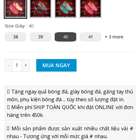
Size Giày
:
40
38
39
40
41
+ 3 more
GIÀY BÓNG ĐÁ SÂN CỎ NHÂN TẠO TA11-TF WONCUP - TRẮNG
MUA NGAY
Tặng ngay quả bóng đá, giày bóng đá, găng tay thủ
môn, phụ kiện bóng đá ... tùy theo số lượng đặt in.
Miễn phí SHIP TOÀN QUỐC khi đặt ONLINE với đơn
hàng trên 450k.
Mỗi sản phẩm được sản xuất nhiều chất liệu vải #
nhau - Tương ứng với mỗi mức giá # nhau.