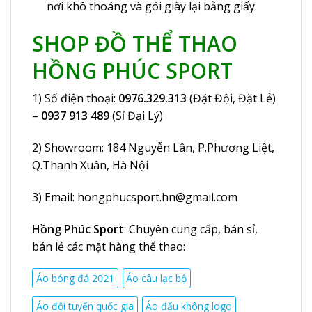
nơi khô thoáng và gói giày lại bằng giấy.
SHOP ĐỒ THỂ THAO
HỒNG PHÚC SPORT
1) Số điện thoại:
0976.329.313
(Đặt Đội, Đặt Lẻ)
–
0937 913 489
(Sỉ Đại Lý)
2) Showroom:
184 Nguyễn Lân
, P.Phương Liệt,
Q.Thanh Xuân, Hà Nội
3) Email:
hongphucsport.hn@gmail.com
Hồng Phúc Sport
: Chuyên cung cấp, bán sỉ,
bán lẻ các mặt hàng thể thao:
Áo bóng đá 2021
Áo câu lạc bộ
Áo đội tuyển quốc gia
Áo đấu không logo