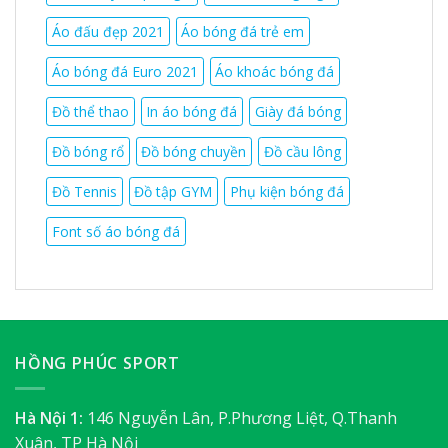
Áo đấu đẹp 2021
Áo bóng đá trẻ em
Áo bóng đá Euro 2021
Áo khoác bóng đá
Đồ thể thao
In áo bóng đá
Giày đá bóng
Đồ bóng rổ
Đồ bóng chuyền
Đồ cầu lông
Đồ Tennis
Đồ tập GYM
Phụ kiện bóng đá
Font số áo bóng đá
HỒNG PHÚC SPORT
Hà Nội 1:
146 Nguyễn Lân, P.Phương Liệt, Q.Thanh
Xuân, TP Hà Nội