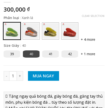
300,000
₫
CLEAR SELECTION
Phân loại
:
Xanh lá
+ 4 more
Size Giày
:
40
39
40
41
42
+ 1 more
GIÀY BÓNG ĐÁ FOVI DEBUT XANH LÁ KHÂU FULL ĐẾ - SÂN CỎ
MUA NGAY
Tặng ngay quả bóng đá, giày bóng đá, găng tay thủ
môn, phụ kiện bóng đá ... tùy theo số lượng đặt in.