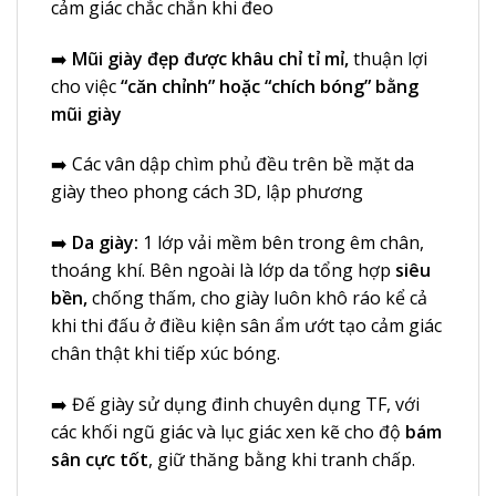
cảm giác chắc chắn khi đeo
➡️
Mũi giày đẹp được khâu chỉ tỉ mỉ,
thuận lợi
cho việc
“căn chỉnh” hoặc “chích bóng” bằng
mũi giày
➡️ Các vân dập chìm phủ đều trên bề mặt da
giày theo phong cách 3D, lập phương
➡️
Da giày:
1 lớp vải mềm bên trong êm chân,
thoáng khí. Bên ngoài là lớp da tổng hợp
siêu
bền,
chống thấm, cho giày luôn khô ráo kể cả
khi thi đấu ở điều kiện sân ẩm ướt tạo cảm giác
chân thật khi tiếp xúc bóng.
➡️ Đế giày sử dụng đinh chuyên dụng TF, với
các khối ngũ giác và lục giác xen kẽ cho độ
bám
sân cực tốt
, giữ thăng bằng khi tranh chấp.