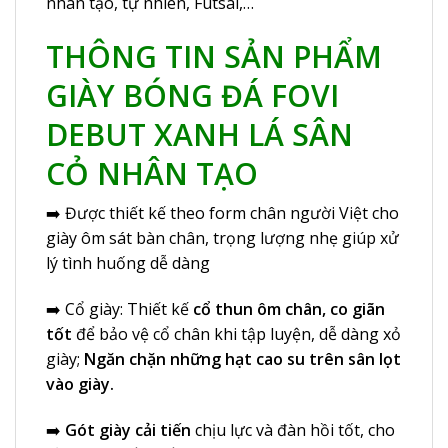
nhân tạo, tự nhiên, Futsal,…
THÔNG TIN SẢN PHẨM
GIÀY BÓNG ĐÁ FOVI
DEBUT XANH LÁ SÂN
CỎ NHÂN TẠO
➡️ Được thiết kế theo form chân người Việt cho
giày ôm sát bàn chân, trọng lượng nhẹ giúp xử
lý tình huống dễ dàng
➡️ Cổ giày: Thiết kế
cổ thun ôm chân, co giãn
tốt
để bảo vệ cổ chân khi tập luyện, dễ dàng xỏ
giày;
Ngăn chặn những hạt cao su trên sân lọt
vào giày.
➡️
Gót giày cải tiến
chịu lực và đàn hồi tốt, cho