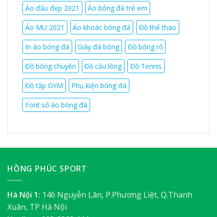
Áo đấu đẹp 2021
Áo bóng đá trẻ em
Áo MU 2021
Áo khoác bóng đá
Đồ thể thao
In áo bóng đá
Giày đá bóng
Đồ bóng rổ
Đồ bóng chuyền
Đồ cầu lông
Đồ Tennis
Đồ tập GYM
Phụ kiện bóng đá
Font số áo bóng đá
HỒNG PHÚC SPORT
Hà Nội 1:
146 Nguyễn Lân, P.Phương Liệt, Q.Thanh
Xuân, TP Hà Nội