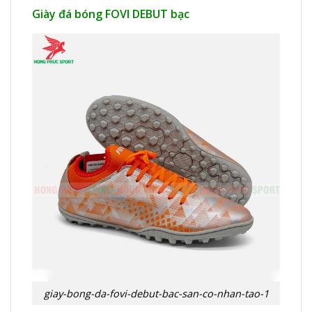
Giày đá bóng FOVI DEBUT bạc
giay-bong-da-fovi-debut-bac-san-co-nhan-tao-1