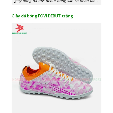
giay-bong-da-fovi-debut-dong-san-co-nhan-tao-1
Giày đá bóng FOVI DEBUT trắng