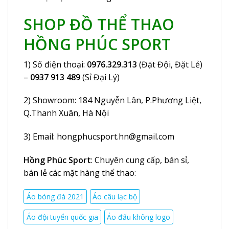
SHOP ĐỒ THỂ THAO
HỒNG PHÚC SPORT
1) Số điện thoại:
0976.329.313
(Đặt Đội, Đặt Lẻ)
–
0937 913 489
(Sỉ Đại Lý)
2) Showroom:
184 Nguyễn Lân
, P.Phương Liệt,
Q.Thanh Xuân, Hà Nội
3) Email:
hongphucsport.hn@gmail.com
Hồng Phúc Sport
: Chuyên cung cấp, bán sỉ,
bán lẻ các mặt hàng thể thao:
Áo bóng đá 2021
Áo câu lạc bộ
Áo đội tuyển quốc gia
Áo đấu không logo