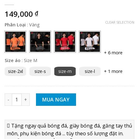
149,000
₫
CLEAR SELECTION
Phân Loại
:
Vàng
+ 6 more
Size áo
:
Size M
size-2xl
size-s
size-m
size-l
+ 1 more
BỘ QUẦN ÁO KHÔNG LOGO RIKI POLO BASIC VÀNG - THUN LẠ
MUA NGAY
Tặng ngay quả bóng đá, giày bóng đá, găng tay thủ
môn, phụ kiện bóng đá ... tùy theo số lượng đặt in.