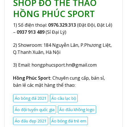
SHOP ĐỒ THỂ THAO
HỒNG PHÚC SPORT
1) Số điện thoại:
0976.329.313
(Đặt Đội, Đặt Lẻ)
–
0937 913 489
(Sỉ Đại Lý)
2) Showroom:
184 Nguyễn Lân
, P.Phương Liệt,
Q.Thanh Xuân, Hà Nội
3) Email:
hongphucsport.hn@gmail.com
Hồng Phúc Sport
: Chuyên cung cấp, bán sỉ,
bán lẻ các mặt hàng thể thao:
Áo bóng đá 2021
Áo câu lạc bộ
Áo đội tuyển quốc gia
Áo đấu không logo
Áo đấu đẹp 2021
Áo bóng đá trẻ em