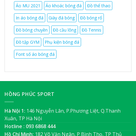
Áo MU 2021
Áo khoác bóng đá
Đồ thể thao
In áo bóng đá
Giày đá bóng
Đồ bóng rổ
Đồ bóng chuyền
Đồ cầu lông
Đồ Tennis
Đồ tập GYM
Phụ kiện bóng đá
Font số áo bóng đá
HỒNG PHÚC SPORT
Hà Nội 1:
146 Nguyễn Lân, P.Phương Liệt, Q.Thanh
Xuân, TP Hà Nội
Hotline : 093 6868 444
Hồ Chí Minh:
182 Võ Văn Ngân, P Bình Thọ, TP Thủ