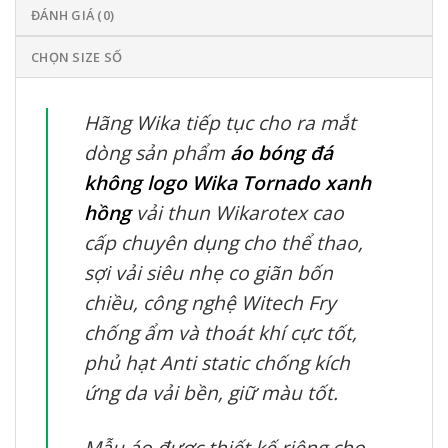
ĐÁNH GIÁ (0)
CHỌN SIZE SỐ
Hãng Wika tiếp tục cho ra mắt
dòng sản phẩm
áo bóng đá
không logo Wika Tornado xanh
hồng
vải thun Wikarotex cao
cấp chuyên dụng cho thể thao,
sợi vải siêu nhẹ co giãn bốn
chiều, công nghệ Witech Fry
chống ẩm và thoát khí cực tốt,
phủ hạt Anti static chống kích
ứng da vải bền, giữ màu tốt.
Mẫu áo được thiết kế riêng cho