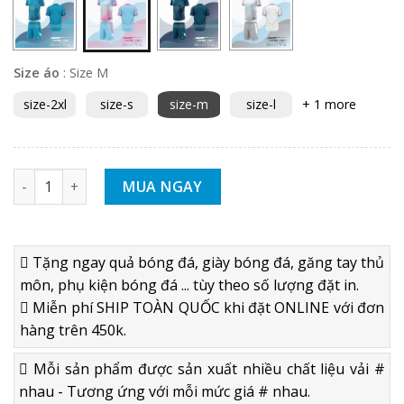
Size áo
:
Size M
size-2xl
size-s
size-m
size-l
+ 1 more
BỘ QUẦN ÁO BÓNG ĐÁ KHÔNG LOGO WIKA TORNADO XANH H
MUA NGAY
Tặng ngay quả bóng đá, giày bóng đá, găng tay thủ
môn, phụ kiện bóng đá ... tùy theo số lượng đặt in.
Miễn phí SHIP TOÀN QUỐC khi đặt ONLINE với đơn
hàng trên 450k.
Mỗi sản phẩm được sản xuất nhiều chất liệu vải #
nhau - Tương ứng với mỗi mức giá # nhau.