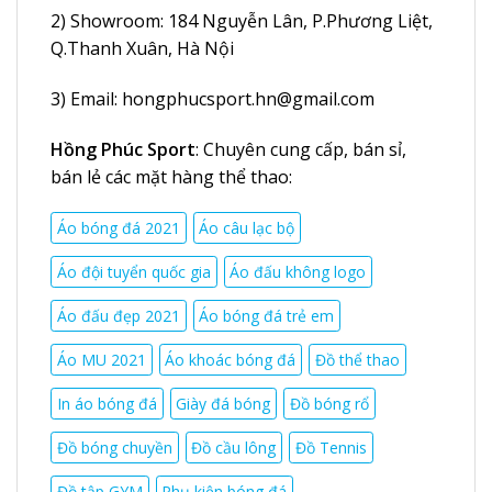
2) Showroom:
184 Nguyễn Lân
, P.Phương Liệt,
Q.Thanh Xuân, Hà Nội
3) Email:
hongphucsport.hn@gmail.com
Hồng Phúc Sport
: Chuyên cung cấp, bán sỉ,
bán lẻ các mặt hàng thể thao:
Áo bóng đá 2021
Áo câu lạc bộ
Áo đội tuyển quốc gia
Áo đấu không logo
Áo đấu đẹp 2021
Áo bóng đá trẻ em
Áo MU 2021
Áo khoác bóng đá
Đồ thể thao
In áo bóng đá
Giày đá bóng
Đồ bóng rổ
Đồ bóng chuyền
Đồ cầu lông
Đồ Tennis
Đồ tập GYM
Phụ kiện bóng đá