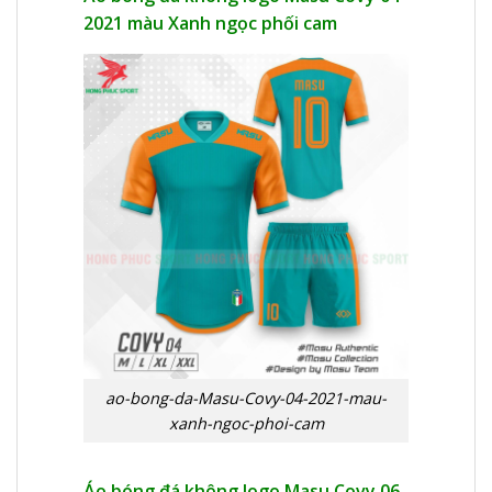
2021 màu Xanh ngọc phối cam
ao-bong-da-Masu-Covy-04-2021-mau-
xanh-ngoc-phoi-cam
Áo bóng đá không logo Masu Covy 06