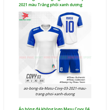
2021 màu Trắng phối xanh dương
ao-bong-da-Masu-Covy-03-2021-mau-
trang-phoi-xanh-duong
Áo bóng đá không logo Masu Covy 04