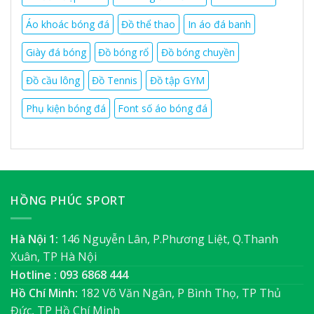
Áo khoác bóng đá
Đồ thể thao
In áo đá banh
Giày đá bóng
Đồ bóng rổ
Đồ bóng chuyền
Đồ cầu lông
Đồ Tennis
Đồ tập GYM
Phụ kiện bóng đá
Font số áo bóng đá
HỒNG PHÚC SPORT
Hà Nội 1:
146 Nguyễn Lân, P.Phương Liệt, Q.Thanh
Xuân, TP Hà Nội
Hotline : 093 6868 444
Hồ Chí Minh:
182 Võ Văn Ngân, P Bình Thọ, TP Thủ
Đức, TP Hồ Chí Minh