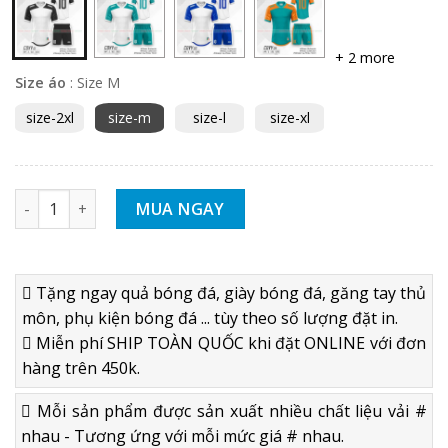
+ 2 more
Size áo
:
Size M
size-2xl
size-m
size-l
size-xl
BỘ QUẦN ÁO ĐÁ BÓNG KHÔNG LOGO MASU COVY 2021 - HÀNG
MUA NGAY
Tặng ngay quả bóng đá, giày bóng đá, găng tay thủ
môn, phụ kiện bóng đá ... tùy theo số lượng đặt in.
Miễn phí SHIP TOÀN QUỐC khi đặt ONLINE với đơn
hàng trên 450k.
Mỗi sản phẩm được sản xuất nhiều chất liệu vải #
nhau - Tương ứng với mỗi mức giá # nhau.