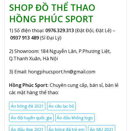
SHOP ĐỒ THỂ THAO
HỒNG PHÚC SPORT
1) Số điện thoại:
0976.329.313
(Đặt Đội, Đặt Lẻ) –
0937 913 489
(Sỉ Đại Lý)
2) Showroom: 184 Nguyễn Lân, P.Phương Liệt,
Q.Thanh Xuân, Hà Nội
3) Email:
hongphucsport.hn@gmail.com
Hồng Phúc Sport
: Chuyên cung cấp, bán sỉ, bán lẻ
các mặt hàng thể thao:
Áo bóng đá 2021
Áo câu lạc bộ
Áo đội tuyển quốc gia
Áo đấu không logo
Áo đấu đẹp 2021
Áo bóng đá trẻ em
Áo MU 2021