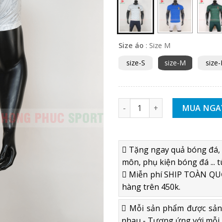
Size áo
:
Size M
size-S
size-M
size-
ÁO BÓNG ĐÁ TUYỂN ITALIA E
MUA NGA
Tặng ngay quả bóng đá, 
môn, phụ kiện bóng đá ... t
Miễn phí SHIP TOÀN QUỐ
hàng trên 450k.
Mỗi sản phẩm được sản x
nhau - Tương ứng với mỗi 