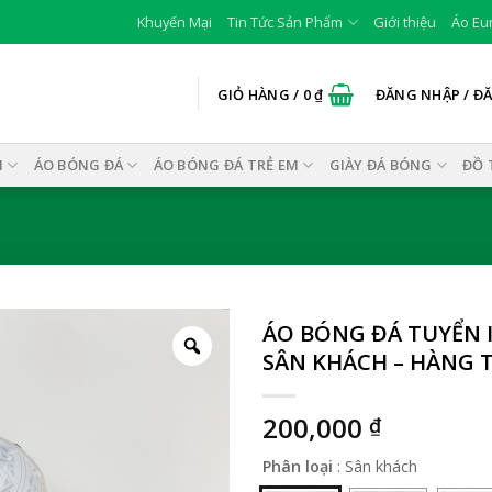
Khuyến Mại
Tin Tức Sản Phẩm
Giới thiệu
Áo Eu
GIỎ HÀNG /
0
₫
ĐĂNG NHẬP / Đ
I
ÁO BÓNG ĐÁ
ÁO BÓNG ĐÁ TRẺ EM
GIÀY ĐÁ BÓNG
ĐỒ 
ÁO BÓNG ĐÁ TUYỂN I
SÂN KHÁCH – HÀNG 
200,000
₫
Phân loại
:
Sân khách