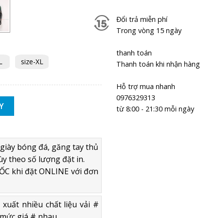
Đổi trả miễn phí
Trong vòng 15 ngày
thanh toán
L
size-XL
Thanh toán khi nhận hàng
Hỗ trợ mua nhanh
0976329313
URO 2020 SÂN KHÁCH - HÀNG THAILAND số lượng
Y
từ 8:00 - 21:30 mỗi ngày
giày bóng đá, găng tay thủ
ùy theo số lượng đặt in.
C khi đặt ONLINE với đơn
uất nhiều chất liệu vải #
mức giá # nhau.