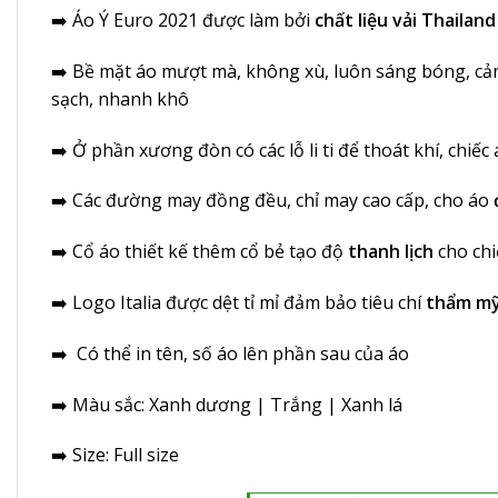
➡️
Áo Ý Euro 2021
được làm bởi
chất liệu vải Thailand
➡️ Bề mặt áo mượt mà, không xù, luôn sáng bóng, cả
sạch, nhanh khô
➡️ Ở phần xương đòn có các lỗ li ti để thoát khí, chiế
➡️ Các đường may đồng đều, chỉ may cao cấp, cho áo
➡️ Cổ áo thiết kế thêm cổ bẻ tạo độ
thanh lịch
cho chi
➡️ Logo Italia được dệt tỉ mỉ đảm bảo tiêu chí
thẩm mỹ
➡️ Có thể in tên, số áo lên phần sau của áo
➡️ Màu sắc: Xanh dương | Trắng | Xanh lá
➡️ Size: Full size