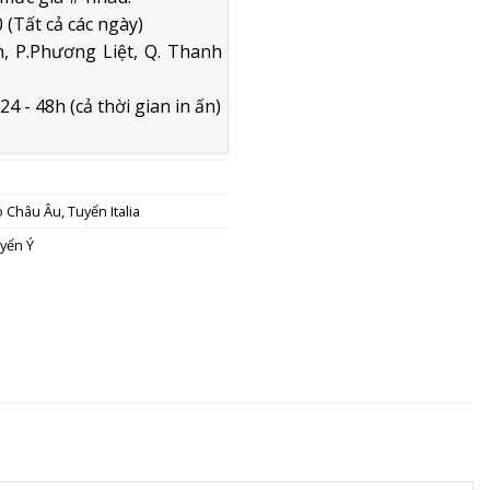
 (Tất cả các ngày)
, P.Phương Liệt, Q. Thanh
4 - 48h (cả thời gian in ấn)
o Châu Âu
,
Tuyển Italia
yển Ý