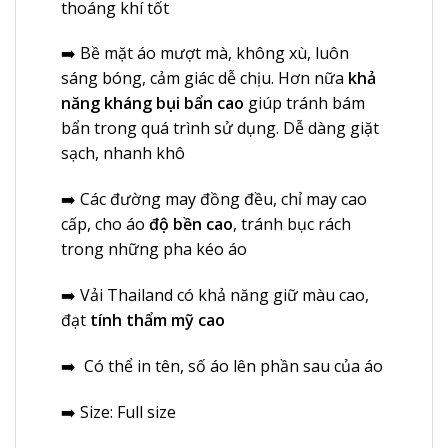
thoáng khí tốt
➡️ Bề mặt áo mượt mà, không xù, luôn
sáng bóng, cảm giác dễ chịu. Hơn nữa
khả
năng kháng bụi bẩn cao
giúp tránh bám
bẩn trong quá trình sử dụng. Dễ dàng giặt
sạch, nhanh khô
➡️ Các đường may đồng đều, chỉ may cao
cấp, cho áo
độ bền cao
, tránh bục rách
trong những pha kéo áo
➡️ Vải Thailand có khả năng giữ màu cao,
đạt
tính thẩm mỹ cao
➡️ Có thể in tên, số áo lên phần sau của áo
➡️ Size: Full size