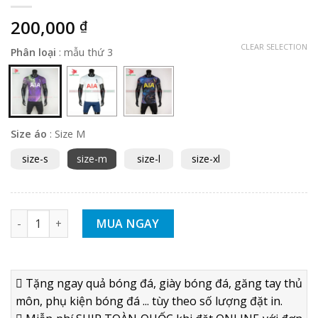
200,000
₫
CLEAR SELECTION
Phân loại
:
mẫu thứ 3
Size áo
:
Size M
size-s
size-m
size-l
size-xl
BỘ QUẦN ÁO BÓNG ĐÁ TOTTENHAM 2021 2022 MẪU THỨ 3 – 
MUA NGAY
Tặng ngay quả bóng đá, giày bóng đá, găng tay thủ
môn, phụ kiện bóng đá ... tùy theo số lượng đặt in.