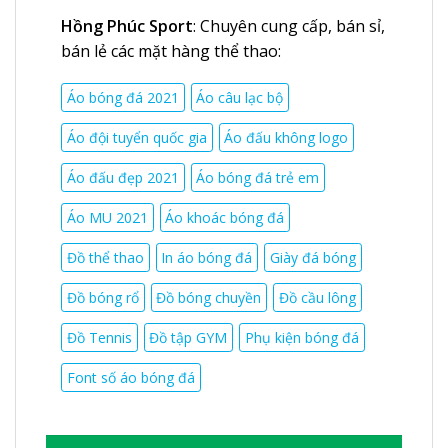
Hồng Phúc Sport
: Chuyên cung cấp, bán sỉ,
bán lẻ các mặt hàng thể thao:
Áo bóng đá 2021
Áo câu lạc bộ
Áo đội tuyển quốc gia
Áo đấu không logo
Áo đấu đẹp 2021
Áo bóng đá trẻ em
Áo MU 2021
Áo khoác bóng đá
Đồ thể thao
In áo bóng đá
Giày đá bóng
Đồ bóng rổ
Đồ bóng chuyền
Đồ cầu lông
Đồ Tennis
Đồ tập GYM
Phụ kiện bóng đá
Font số áo bóng đá