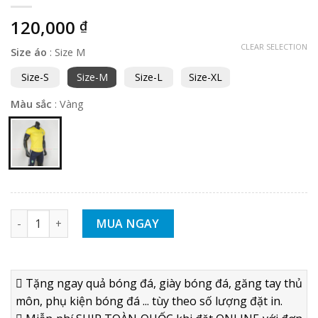
120,000
₫
CLEAR SELECTION
Size áo
:
Size M
Size-S
Size-M
Size-L
Size-XL
Màu sắc
:
Vàng
Áo bóng đá tuyển Thụy Điển Euro 2021 sân nhà - Thun lạnh c
MUA NGAY
Tặng ngay quả bóng đá, giày bóng đá, găng tay thủ
môn, phụ kiện bóng đá ... tùy theo số lượng đặt in.