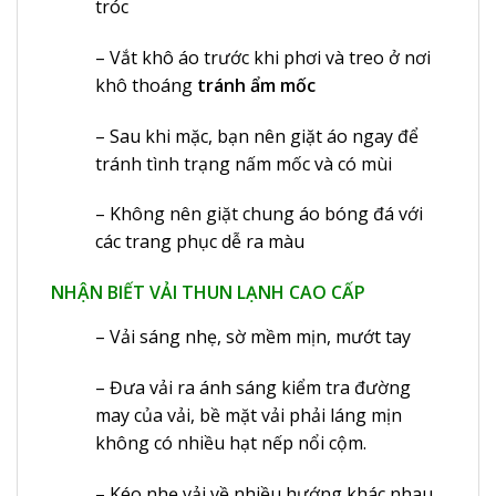
tróc
– Vắt khô áo trước khi phơi và treo ở nơi
khô thoáng
tránh ẩm mốc
– Sau khi mặc, bạn nên giặt áo ngay để
tránh tình trạng nấm mốc và có mùi
– Không nên giặt chung áo bóng đá với
các trang phục dễ ra màu
NHẬN BIẾT VẢI THUN LẠNH CAO CẤP
– Vải sáng nhẹ, sờ mềm mịn, mướt tay
– Đưa vải ra ánh sáng kiểm tra đường
may của vải, bề mặt vải phải láng mịn
không có nhiều hạt nếp nổi cộm.
– Kéo nhẹ vải về nhiều hướng khác nhau