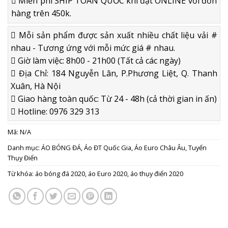
Miễn phí SHIP TOÀN QUỐC khi đặt ONLINE với đơn
hàng trên 450k.
Mỗi sản phẩm được sản xuất nhiều chất liệu vải #
nhau - Tương ứng với mỗi mức giá # nhau.
Giờ làm việc: 8h00 - 21h00 (Tất cả các ngày)
Địa Chỉ: 184 Nguyễn Lân, P.Phương Liệt, Q. Thanh
Xuân, Hà Nội
Giao hàng toàn quốc: Từ 24 - 48h (cả thời gian in ấn)
Hotline: 0976 329 313
Mã:
N/A
Danh mục:
ÁO BÓNG ĐÁ
,
Áo ĐT Quốc Gia
,
Áo Euro Châu Âu
,
Tuyển
Thụy Điển
Từ khóa:
áo bóng đá 2020
,
áo Euro 2020
,
áo thụy điển 2020