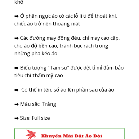
khô
➡️ Ở phần ngực áo có các lỗ li ti để thoát khí,
chiếc áo trở nên thoáng mát
➡️ Các đường may đồng đều, chỉ may cao cấp,
cho áo
độ bền cao
, tránh bục rách trong
những pha kéo áo
➡️ Biểu tượng “Tam sư” được dệt tỉ mỉ đảm bảo
tiêu chí
thẩm mỹ cao
➡️ Có thể in tên, số áo lên phần sau của áo
➡️ Màu sắc: Trắng
➡️ Size: Full size