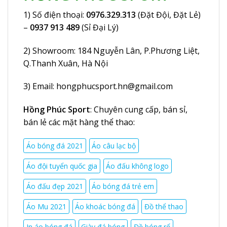
1) Số điện thoại:
0976.329.313
(Đặt Đội, Đặt Lẻ)
–
0937 913 489
(Sỉ Đại Lý)
2) Showroom:
184 Nguyễn Lân
, P.Phương Liệt,
Q.Thanh Xuân, Hà Nội
3) Email:
hongphucsport.hn@gmail.com
Hồng Phúc Sport
: Chuyên cung cấp, bán sỉ,
bán lẻ các mặt hàng thể thao:
Áo bóng đá 2021
Áo câu lạc bộ
Áo đội tuyển quốc gia
Áo đấu không logo
Áo đấu đẹp 2021
Áo bóng đá trẻ em
Áo Mu 2021
Áo khoác bóng đá
Đồ thể thao
In áo bóng đá
Giày đá bóng
Đồ bóng rổ