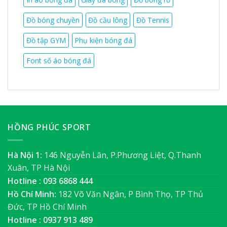
Đồ bóng chuyền
Đồ cầu lông
Đồ Tennis
Đồ tập GYM
Phụ kiện bóng đá
Font số áo bóng đá
HỒNG PHÚC SPORT
Hà Nội 1:
146 Nguyễn Lân, P.Phương Liệt, Q.Thanh
Xuân, TP Hà Nội
Hotline : 093 6868 444
Hồ Chí Minh:
182 Võ Văn Ngân, P Bình Thọ, TP Thủ
Đức, TP Hồ Chí Minh
Hotline : 0937 913 489