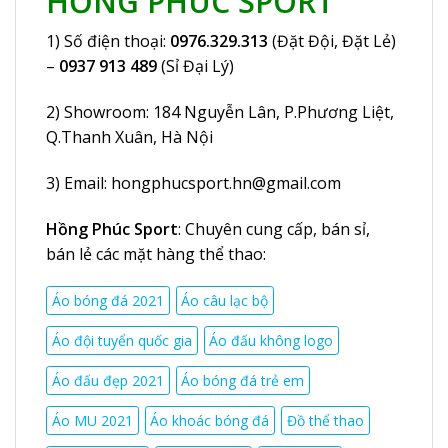
HỒNG PHÚC SPORT
1) Số điện thoại:
0976.329.313
(Đặt Đội, Đặt Lẻ)
–
0937 913 489
(Sỉ Đại Lý)
2) Showroom:
184 Nguyễn Lân
, P.Phương Liệt,
Q.Thanh Xuân, Hà Nội
3) Email:
hongphucsport.hn@gmail.com
Hồng Phúc Sport
: Chuyên cung cấp, bán sỉ,
bán lẻ các mặt hàng thể thao:
Áo bóng đá 2021
Áo câu lạc bộ
Áo đội tuyển quốc gia
Áo đấu không logo
Áo đấu đẹp 2021
Áo bóng đá trẻ em
Áo MU 2021
Áo khoác bóng đá
Đồ thể thao