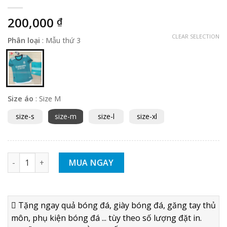
200,000
₫
CLEAR SELECTION
Phân loại
:
Mẫu thứ 3
Size áo
:
Size M
size-s
size-m
size-l
size-xl
Bộ quần áo bóng đá Real Madrid 2021 2022 mẫu thứ 3 - Hàng
MUA NGAY
Tặng ngay quả bóng đá, giày bóng đá, găng tay thủ
môn, phụ kiện bóng đá ... tùy theo số lượng đặt in.