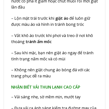
nước có pha ít giấm hoặc chút muối rồi mới giặt
lần đầu
– Lộn mặt trái trước khi
giặt áo
để luôn giữ
được màu áo và hình in tránh bong tróc
– Vắt khô áo trước khi phơi và treo ở nơi khô
thoáng
tránh ẩm mốc
– Sau khi mặc, bạn nên giặt áo ngay để tránh
tình trạng nấm mốc và có mùi
– Không nên giặt chung áo bóng đá với các
trang phục dễ ra màu
NHẬN BIẾT VẢI THUN LẠNH CAO CẤP
– Vải sáng nhẹ, sờ mềm mịn, mướt tay
– Đưa vải ra ánh sáng kiểm tra đường may của