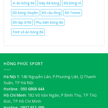
In áo bóng đá
Giày đá bóng
Đồ bóng rổ
Đồ bóng chuyền
Đồ cầu lông
Đồ Tennis
Đồ tập GYM
Phụ kiện bóng đá
Font số áo bóng đá
HỒNG PHÚC SPORT
Hà Nội 1:
146 Nguyễn Lân, P.Phương Liệt, Q.Thanh
Xuân, TP Hà Nội
Hotline : 093 6868 444
Hồ Chí Minh:
182 Võ Văn Ngân, P Bình Thọ, TP Thủ
Đức, TP Hồ Chí Minh
Hotline : 0937 913 489