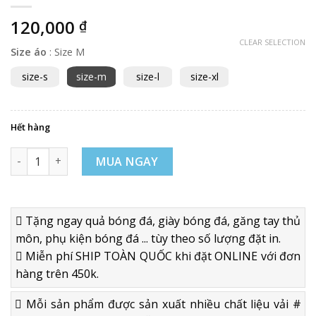
120,000
₫
CLEAR SELECTION
Size áo
:
Size M
size-s
size-m
size-l
size-xl
Hết hàng
Áo bóng đá Liverpool 2019 2020 màu tím than số lượng
MUA NGAY
Tặng ngay quả bóng đá, giày bóng đá, găng tay thủ
môn, phụ kiện bóng đá ... tùy theo số lượng đặt in.
Miễn phí SHIP TOÀN QUỐC khi đặt ONLINE với đơn
hàng trên 450k.
Mỗi sản phẩm được sản xuất nhiều chất liệu vải #