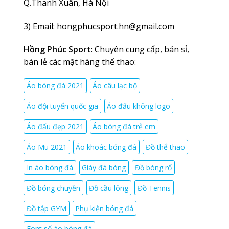
Q.Thanh Xuân, Hà Nội
3) Email:
hongphucsport.hn@gmail.com
Hồng Phúc Sport
: Chuyên cung cấp, bán sỉ,
bán lẻ các mặt hàng thể thao:
Áo bóng đá 2021
Áo câu lạc bộ
Áo đội tuyển quốc gia
Áo đấu không logo
Áo đấu đẹp 2021
Áo bóng đá trẻ em
Áo Mu 2021
Áo khoác bóng đá
Đồ thể thao
In áo bóng đá
Giày đá bóng
Đồ bóng rổ
Đồ bóng chuyền
Đồ cầu lông
Đồ Tennis
Đồ tập GYM
Phụ kiện bóng đá
Font số áo bóng đá