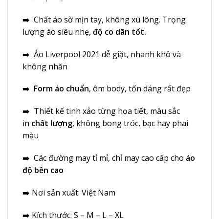
➡️ Chất áo sờ mịn tay, không xù lông. Trọng
lượng áo siêu nhẹ,
độ co dãn tốt.
➡️
Áo Liverpool 2021
dễ giặt, nhanh khô và
không nhăn
➡️
Form áo chuẩn
, ôm body, tốn dáng rất đẹp
➡️ Thiết kế tinh xảo từng họa tiết, màu sắc
in
chất lượng
, không bong tróc, bạc hay phai
màu
➡️ Các đường may tỉ mỉ, chỉ may cao cấp cho
áo
độ bền cao
➡️ Nơi sản xuất: Việt Nam
➡️ Kích thước: S – M – L – XL