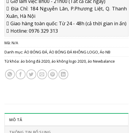
Giờ làm việc: 8h00 - 21h00 (Tất cả các ngày)
Địa Chỉ: 184 Nguyễn Lân, P.Phương Liệt, Q. Thanh
Xuân, Hà Nội
Giao hàng toàn quốc: Từ 24 - 48h (cả thời gian in ấn)
Hotline: 0976 329 313
Mã:
N/A
Danh mục:
ÁO BÓNG ĐÁ
,
ÁO BÓNG ĐÁ KHÔNG LOGO
,
Áo NB
Từ khóa:
áo bóng đá 2020
,
áo không logo 2020
,
áo Newbalance
MÔ TẢ
THÔNG TIN BỔ SUNG