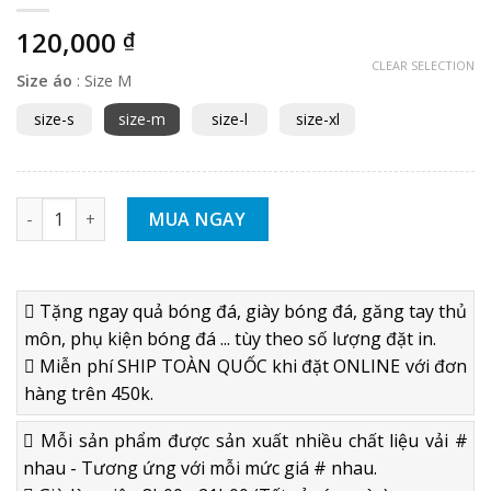
120,000
₫
CLEAR SELECTION
Size áo
:
Size M
size-s
size-m
size-l
size-xl
Áo bóng đá không logo Newbalance 2020 màu xám - Thun lạn
MUA NGAY
Tặng ngay quả bóng đá, giày bóng đá, găng tay thủ
môn, phụ kiện bóng đá ... tùy theo số lượng đặt in.
Miễn phí SHIP TOÀN QUỐC khi đặt ONLINE với đơn
hàng trên 450k.
Mỗi sản phẩm được sản xuất nhiều chất liệu vải #
nhau - Tương ứng với mỗi mức giá # nhau.