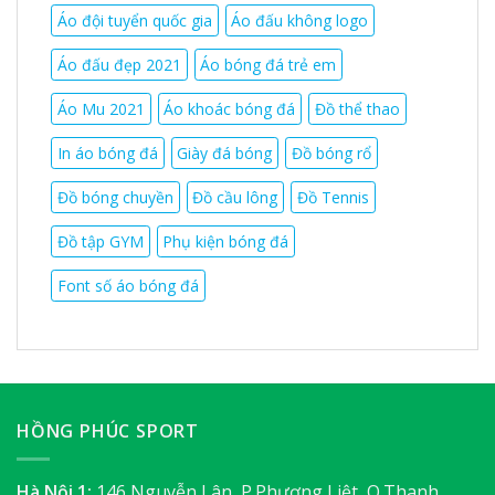
Áo đội tuyển quốc gia
Áo đấu không logo
Áo đấu đẹp 2021
Áo bóng đá trẻ em
Áo Mu 2021
Áo khoác bóng đá
Đồ thể thao
In áo bóng đá
Giày đá bóng
Đồ bóng rổ
Đồ bóng chuyền
Đồ cầu lông
Đồ Tennis
Đồ tập GYM
Phụ kiện bóng đá
Font số áo bóng đá
HỒNG PHÚC SPORT
Hà Nội 1:
146 Nguyễn Lân, P.Phương Liệt, Q.Thanh