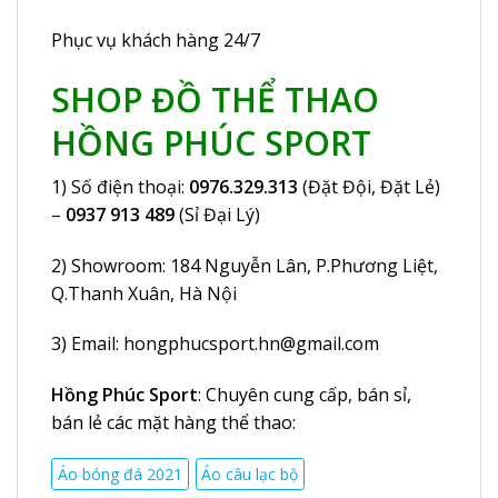
Phục vụ khách hàng 24/7
SHOP ĐỒ THỂ THAO
HỒNG PHÚC SPORT
1) Số điện thoại:
0976.329.313
(Đặt Đội, Đặt Lẻ)
–
0937 913 489
(Sỉ Đại Lý)
2) Showroom:
184 Nguyễn Lân
, P.Phương Liệt,
Q.Thanh Xuân, Hà Nội
3) Email:
hongphucsport.hn@gmail.com
Hồng Phúc Sport
: Chuyên cung cấp, bán sỉ,
bán lẻ các mặt hàng thể thao:
Áo bóng đá 2021
Áo câu lạc bộ