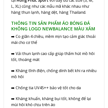
tại
Hồng Phúc Sport
với đầy đủ các size (S, M,
L, XL) cũng như các mẫu mã khác nhau như
hàng thun lạnh, hàng dệt, hàng Thailand.
THÔNG TIN SẢN PHẨM ÁO BÓNG ĐÁ
KHÔNG LOGO NEWBALANCE MÀU XÁM
➡️ Co giãn 4 chiều, mềm mịn tạo cảm giác thoải
mái cho cơ thể
➡️ Vải thun lạnh cao cấp giúp thấm hút mồ hôi
tốt, thoáng mát
➡️ Kháng tĩnh điện, chống dính bết khi ra nhiều
mồ hôi
➡️ Chống tia UV45++ bảo vệ tốt cho da
➡️ Kháng khuẩn, kháng bụi tốt, không để lại
mùi hôi khó chịu trên áo