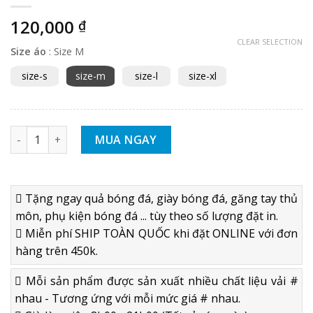
120,000
₫
CLEAR SELECTION
Size áo
:
Size M
size-s
size-m
size-l
size-xl
Áo bóng đá không logo DEEP 2020 xanh bích - Thun lạnh cao 
MUA NGAY
Tặng ngay quả bóng đá, giày bóng đá, găng tay thủ
môn, phụ kiện bóng đá ... tùy theo số lượng đặt in.
Miễn phí SHIP TOÀN QUỐC khi đặt ONLINE với đơn
hàng trên 450k.
Mỗi sản phẩm được sản xuất nhiều chất liệu vải #
nhau - Tương ứng với mỗi mức giá # nhau.