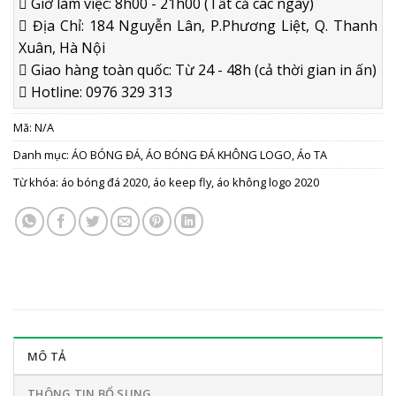
Giờ làm việc: 8h00 - 21h00 (Tất cả các ngày)
Địa Chỉ: 184 Nguyễn Lân, P.Phương Liệt, Q. Thanh
Xuân, Hà Nội
Giao hàng toàn quốc: Từ 24 - 48h (cả thời gian in ấn)
Hotline: 0976 329 313
Mã:
N/A
Danh mục:
ÁO BÓNG ĐÁ
,
ÁO BÓNG ĐÁ KHÔNG LOGO
,
Áo TA
Từ khóa:
áo bóng đá 2020
,
áo keep fly
,
áo không logo 2020
MÔ TẢ
THÔNG TIN BỔ SUNG