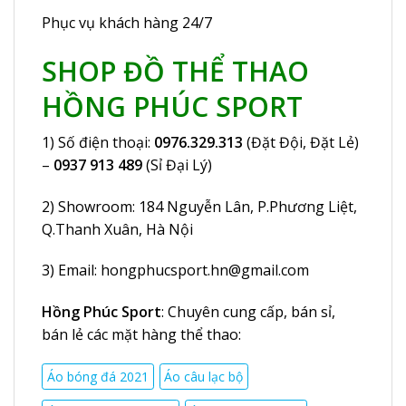
Phục vụ khách hàng 24/7
SHOP ĐỒ THỂ THAO
HỒNG PHÚC SPORT
1) Số điện thoại:
0976.329.313
(Đặt Đội, Đặt Lẻ)
–
0937 913 489
(Sỉ Đại Lý)
2) Showroom:
184 Nguyễn Lân
, P.Phương Liệt,
Q.Thanh Xuân, Hà Nội
3) Email:
hongphucsport.hn@gmail.com
Hồng Phúc Sport
: Chuyên cung cấp, bán sỉ,
bán lẻ các mặt hàng thể thao:
Áo bóng đá 2021
Áo câu lạc bộ