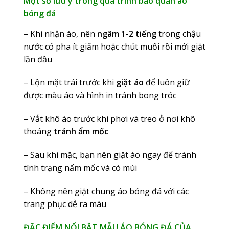
Một số lưu ý trong quá trình bảo quản áo
bóng đá
– Khi nhận áo, nên
ngâm 1-2 tiếng
trong chậu
nước có pha ít giấm hoặc chút muối rồi mới giặt
lần đầu
– Lộn mặt trái trước khi
giặt áo
để luôn giữ
được màu áo và hình in tránh bong tróc
– Vắt khô áo trước khi phơi và treo ở nơi khô
thoáng
tránh ẩm mốc
– Sau khi mặc, bạn nên giặt áo ngay để tránh
tình trạng nấm mốc và có mùi
– Không nên giặt chung áo bóng đá với các
trang phục dễ ra màu
ĐẶC ĐIỂM NỔI BẬT MẪU ÁO BÓNG ĐÁ CỦA