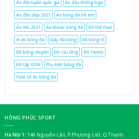
Áo đội tuyển quốc gia
Áo đấu không logo
Áo đấu đẹp 2021
Áo bóng đá trẻ em
Áo Mu 2021
Áo khoác bóng đá
Đồ thể thao
In áo bóng đá
Giày đá bóng
Đồ bóng rổ
Đồ bóng chuyền
Đồ cầu lông
Đồ Tennis
Đồ tập GYM
Phụ kiện bóng đá
Font số áo bóng đá
HỒNG PHÚC SPORT
Hà Nội 1:
146 Nguyễn Lân, P.Phương Liệt, Q.Thanh