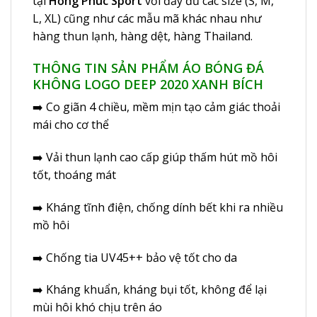
tại
Hồng Phúc Sport
với đầy đủ các size (S, M,
L, XL) cũng như các mẫu mã khác nhau như
hàng thun lạnh, hàng dệt, hàng Thailand.
THÔNG TIN SẢN PHẨM ÁO BÓNG ĐÁ
KHÔNG LOGO DEEP 2020 XANH BÍCH
➡️ Co giãn 4 chiều, mềm mịn tạo cảm giác thoải
mái cho cơ thể
➡️ Vải thun lạnh cao cấp giúp thấm hút mồ hôi
tốt, thoáng mát
➡️ Kháng tĩnh điện, chống dính bết khi ra nhiều
mồ hôi
➡️ Chống tia UV45++ bảo vệ tốt cho da
➡️ Kháng khuẩn, kháng bụi tốt, không để lại
mùi hôi khó chịu trên áo