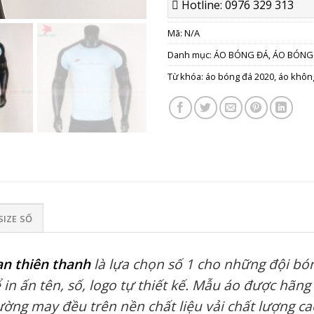
Hotline: 0976 329 313
Mã:
N/A
Danh mục:
ÁO BÓNG ĐÁ
,
ÁO BÓNG
Từ khóa:
áo bóng đá 2020
,
áo khôn
SIZE SỐ
an thiên thanh
là lựa chọn số 1 cho những đội bón
n ấn tên, số, logo tự thiết kế. Mẫu áo được hãng 
ng may đều trên nền chất liệu vải chất lượng cao