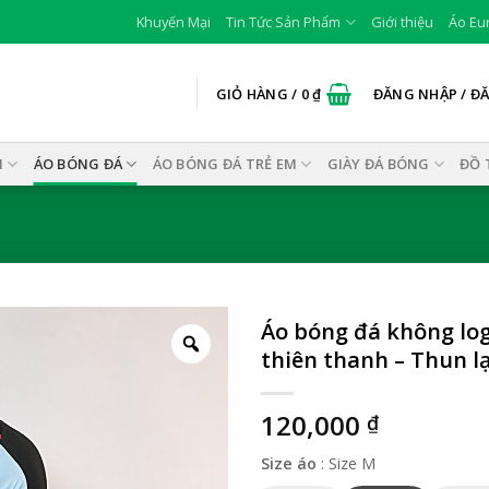
Khuyến Mại
Tin Tức Sản Phẩm
Giới thiệu
Áo Eu
GIỎ HÀNG /
0
₫
ĐĂNG NHẬP / Đ
I
ÁO BÓNG ĐÁ
ÁO BÓNG ĐÁ TRẺ EM
GIÀY ĐÁ BÓNG
ĐỒ 
Áo bóng đá không lo
thiên thanh – Thun l
120,000
₫
Size áo
:
Size M