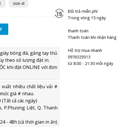
l
size-xl
Đổi trả miễn phí
Trong vòng 15 ngày
iki Shamon thiên thanh - Thun lạnh cao cấp số lượng
Y
thanh toán
Thanh toán khi nhận hàng
Hỗ trợ mua nhanh
giày bóng đá, găng tay thủ
0976329313
ùy theo số lượng đặt in.
từ 8:00 - 21:30 mỗi ngày
C khi đặt ONLINE với đơn
uất nhiều chất liệu vải #
mức giá # nhau.
 (Tất cả các ngày)
, P.Phương Liệt, Q. Thanh
4 - 48h (cả thời gian in ấn)