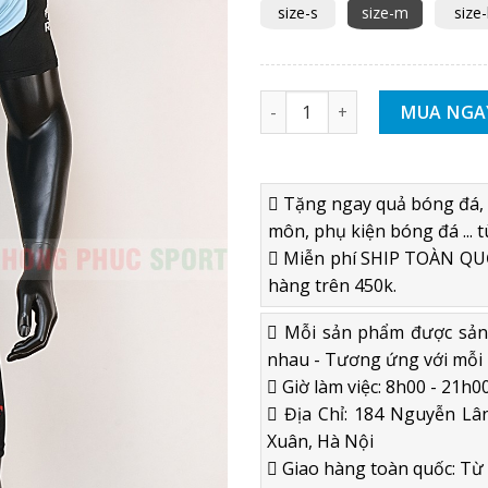
size-s
size-m
size-
Áo bóng đá không logo 2020 R
MUA NGA
Tặng ngay quả bóng đá, 
môn, phụ kiện bóng đá ... t
Miễn phí SHIP TOÀN QUỐ
hàng trên 450k.
Mỗi sản phẩm được sản x
nhau - Tương ứng với mỗi 
Giờ làm việc: 8h00 - 21h00
Địa Chỉ: 184 Nguyễn Lân
Xuân, Hà Nội
Giao hàng toàn quốc: Từ 2