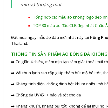
mịn và thoáng mát.
Tổng hợp các mẫu áo không logo đẹp nh
TOP 30 mẫu áo đấu CLB đẹp nhất Châu Â
Đặt mua ngay mẫu áo đấu mới nhất này tại
Hồng Phú
Thailand.
THÔNG TIN SẢN PHẨM ÁO BÓNG ĐÁ KHÔNG 
➡️ Co giãn 4 chiều, mềm mịn tạo cảm giác thoải mái ch
➡️ Vải thun lạnh cao cấp giúp thấm hút mồ hôi tốt, t
➡️ Kháng tĩnh điện, chống dính bết khi ra nhiều mồ h
➡️ Chống tia UV45++ bảo vệ tốt cho da
➡️ Kháng khuẩn, kháng bụi tốt, không để lại mùi hôi 