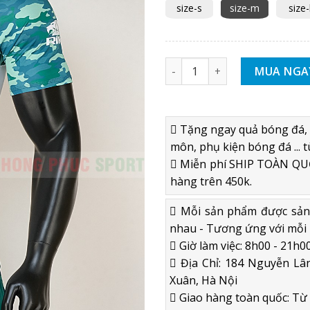
size-s
size-m
size-
Áo bóng đá không logo 2020 R
MUA NGA
Tặng ngay quả bóng đá, 
môn, phụ kiện bóng đá ... t
Miễn phí SHIP TOÀN QUỐ
hàng trên 450k.
Mỗi sản phẩm được sản x
nhau - Tương ứng với mỗi 
Giờ làm việc: 8h00 - 21h00
Địa Chỉ: 184 Nguyễn Lân
Xuân, Hà Nội
Giao hàng toàn quốc: Từ 2