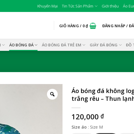
Khuyến Mại
Tin Tức Sản Phẩm
Giới thiệu
Áo Eu
GIỎ HÀNG /
0
₫
ĐĂNG NHẬP / Đ
I
ÁO BÓNG ĐÁ
ÁO BÓNG ĐÁ TRẺ EM
GIÀY ĐÁ BÓNG
ĐỒ 
Áo bóng đá không log
trắng rêu – Thun lạn
120,000
₫
Size áo
:
Size M