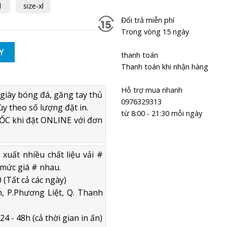
l
size-xl
Đổi trả miễn phí
Trong vòng 15 ngày
iki Camor trắng rêu - Thun lạnh cao cấp số lượng
Y
thanh toán
Thanh toán khi nhận hàng
Hỗ trợ mua nhanh
giày bóng đá, găng tay thủ
0976329313
ùy theo số lượng đặt in.
từ 8:00 - 21:30 mỗi ngày
C khi đặt ONLINE với đơn
uất nhiều chất liệu vải #
mức giá # nhau.
 (Tất cả các ngày)
, P.Phương Liệt, Q. Thanh
4 - 48h (cả thời gian in ấn)