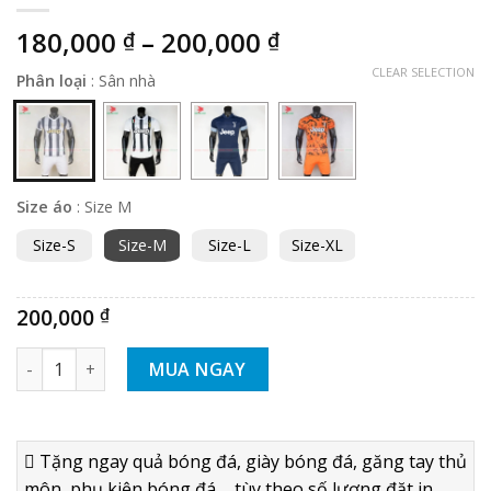
180,000
–
200,000
₫
₫
CLEAR SELECTION
Phân loại
:
Sân nhà
Size áo
:
Size M
Size-S
Size-M
Size-L
Size-XL
200,000
₫
BỘ QUẦN ÁO BÓNG ĐÁ JUVENTUS 2020 2021 SÂN NHÀ - HÀNG
MUA NGAY
Tặng ngay quả bóng đá, giày bóng đá, găng tay thủ
môn, phụ kiện bóng đá ... tùy theo số lượng đặt in.