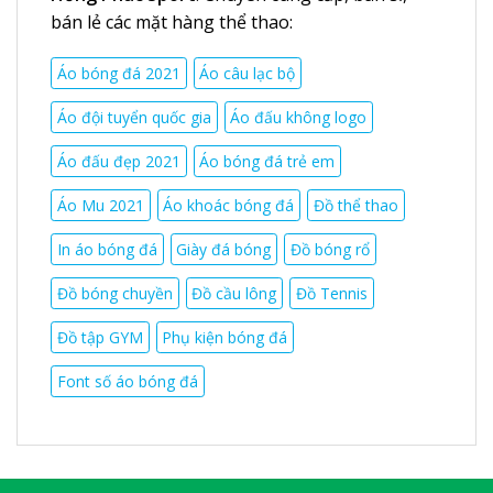
bán lẻ các mặt hàng thể thao:
Áo bóng đá 2021
Áo câu lạc bộ
Áo đội tuyển quốc gia
Áo đấu không logo
Áo đấu đẹp 2021
Áo bóng đá trẻ em
Áo Mu 2021
Áo khoác bóng đá
Đồ thể thao
In áo bóng đá
Giày đá bóng
Đồ bóng rổ
Đồ bóng chuyền
Đồ cầu lông
Đồ Tennis
Đồ tập GYM
Phụ kiện bóng đá
Font số áo bóng đá