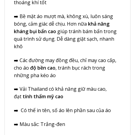
thoáng khí tốt
➡️ Bề mặt áo mượt mà, không xù, luôn sáng
bóng, cảm giác dễ chịu. Hơn nữa
khả năng
kháng bụi bẩn cao
giúp tránh bám bẩn trong
quá trình sử dụng. Dễ dàng giặt sạch, nhanh
khô
➡️ Các đường may đồng đều, chỉ may cao cấp,
cho áo
độ bền cao
, tránh bục rách trong
những pha kéo áo
➡️ Vải Thailand có khả năng giữ màu cao,
đạt
tính thẩm mỹ cao
➡️ Có thể in tên, số áo lên phần sau của áo
➡️ Màu sắc: Trắng-đen