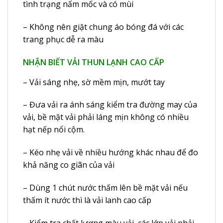
tình trạng nấm mốc và có mùi
– Không nên giặt chung áo bóng đá với các
trang phục dễ ra màu
NHẬN BIẾT VẢI THUN LẠNH CAO CẤP
– Vải sáng nhẹ, sờ mềm mịn, mướt tay
– Đưa vải ra ánh sáng kiểm tra đường may của
vải, bề mặt vải phải láng mịn không có nhiều
hạt nếp nổi cộm.
– Kéo nhẹ vải về nhiều hướng khác nhau để đo
khả năng co giãn của vải
– Dùng 1 chút nước thấm lên bề mặt vải nếu
thấm ít nước thì là vải lanh cao cấp
– Kiểm tra chất lượng màu vải, các lớp vải phải