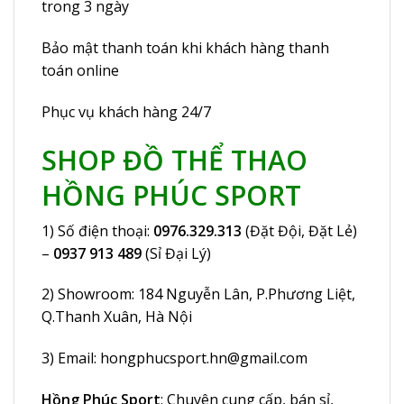
trong 3 ngày
Bảo mật thanh toán khi khách hàng thanh
toán online
Phục vụ khách hàng 24/7
SHOP ĐỒ THỂ THAO
HỒNG PHÚC SPORT
1) Số điện thoại:
0976.329.313
(Đặt Đội, Đặt Lẻ)
–
0937 913 489
(Sỉ Đại Lý)
2) Showroom:
184 Nguyễn Lân
, P.Phương Liệt,
Q.Thanh Xuân, Hà Nội
3) Email:
hongphucsport.hn@gmail.com
Hồng Phúc Sport
: Chuyên cung cấp, bán sỉ,