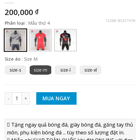
200,000
₫
CLEAR SELECTION
Phân loại
:
Mẫu thứ 4
Size áo
:
Size M
size-s
size-m
size-l
size-xl
Bộ quần áo bóng đá Bayern Munich 2020 2021 mẫu thứ 4 - H
MUA NGAY
Tặng ngay quả bóng đá, giày bóng đá, găng tay thủ
môn, phụ kiện bóng đá ... tùy theo số lượng đặt in.