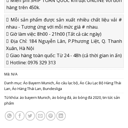
Miễn phí SHIP TOÀN QUỐC khi đặt ONLINE với đơn
hàng trên 450k.
Mỗi sản phẩm được sản xuất nhiều chất liệu vải #
nhau - Tương ứng với mỗi mức giá # nhau.
Giờ làm việc: 8h00 - 21h00 (Tất cả các ngày)
Địa Chỉ: 184 Nguyễn Lân, P.Phương Liệt, Q. Thanh
Xuân, Hà Nội
Giao hàng toàn quốc: Từ 24 - 48h (cả thời gian in ấn)
Hotline: 0976 329 313
Mã:
N/A
Danh mục:
Áo Bayern Munich
,
Áo câu lạc bộ
,
Áo Câu Lạc Bộ Hàng Thái
Lan
,
Áo Hàng Thái Lan
,
Bundesliga
Từ khóa:
áo bayern Munich
,
áo bóng đá
,
áo bóng đá 2020
,
tin tức sản
phẩm