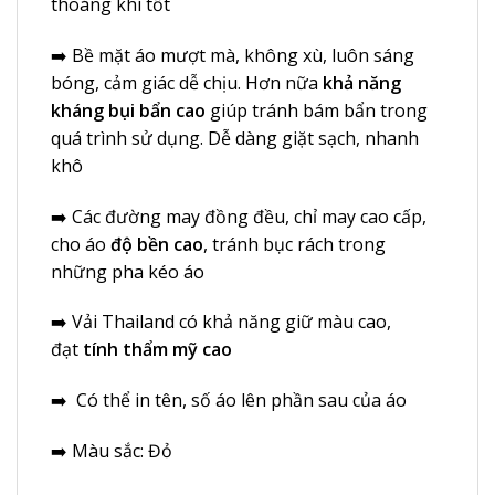
thoáng khí tốt
➡️ Bề mặt áo mượt mà, không xù, luôn sáng
bóng, cảm giác dễ chịu. Hơn nữa
khả năng
kháng bụi bẩn cao
giúp tránh bám bẩn trong
quá trình sử dụng. Dễ dàng giặt sạch, nhanh
khô
➡️ Các đường may đồng đều, chỉ may cao cấp,
cho áo
độ bền cao
, tránh bục rách trong
những pha kéo áo
➡️ Vải Thailand có khả năng giữ màu cao,
đạt
tính thẩm mỹ cao
➡️ Có thể in tên, số áo lên phần sau của áo
➡️ Màu sắc: Đỏ