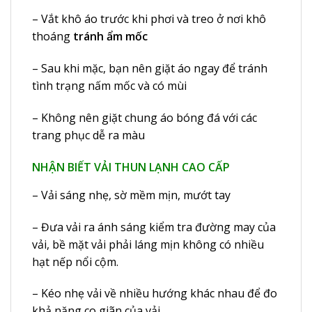
– Vắt khô áo trước khi phơi và treo ở nơi khô
thoáng
tránh ẩm mốc
– Sau khi mặc, bạn nên giặt áo ngay để tránh
tình trạng nấm mốc và có mùi
– Không nên giặt chung áo bóng đá với các
trang phục dễ ra màu
NHẬN BIẾT VẢI THUN LẠNH CAO CẤP
– Vải sáng nhẹ, sờ mềm mịn, mướt tay
– Đưa vải ra ánh sáng kiểm tra đường may của
vải, bề mặt vải phải láng mịn không có nhiều
hạt nếp nổi cộm.
– Kéo nhẹ vải về nhiều hướng khác nhau để đo
khả năng co giãn của vải