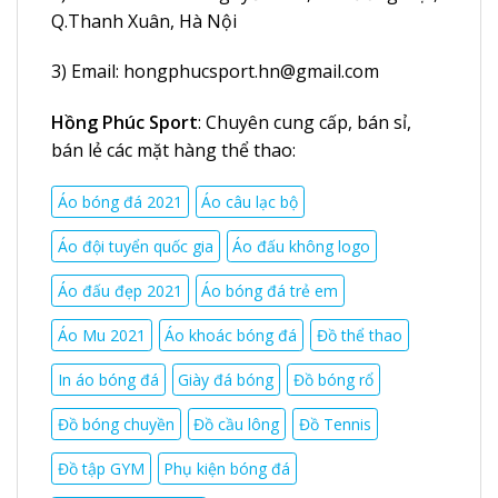
Q.Thanh Xuân, Hà Nội
3) Email:
hongphucsport.hn@gmail.com
Hồng Phúc Sport
: Chuyên cung cấp, bán sỉ,
bán lẻ các mặt hàng thể thao:
Áo bóng đá 2021
Áo câu lạc bộ
Áo đội tuyển quốc gia
Áo đấu không logo
Áo đấu đẹp 2021
Áo bóng đá trẻ em
Áo Mu 2021
Áo khoác bóng đá
Đồ thể thao
In áo bóng đá
Giày đá bóng
Đồ bóng rổ
Đồ bóng chuyền
Đồ cầu lông
Đồ Tennis
Đồ tập GYM
Phụ kiện bóng đá