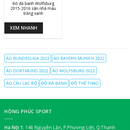
Đồ đá banh Wolfsburg
2015-2016 sân nhà màu
trắng xanh
XEM NHANH
ÁO BUNDESLIGA 2022
ÁO BAYERN MUNICH 2022
ÁO DORTMUND 2022
ÁO WOLFSBURG 2022
ÁO CÂU LẠC BỘ
ĐỒ ĐÁ BANH
ĐỒ THỂ THAO
HỒNG PHÚC SPORT
Hà Nội 1:
146 Nguyễn Lân, P.Phương Liệt, Q.Thanh