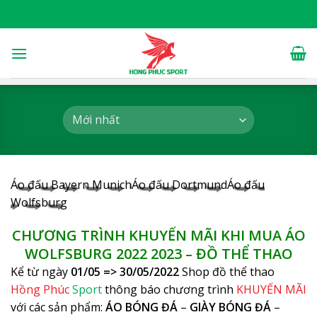
Skip
to
content
Áo đấu Bayern Munich
Áo đấu Dortmund
Áo đấu
Wolfsburg
CHƯƠNG TRÌNH KHUYẾN MÃI KHI MUA
ÁO
WOLFSBURG 2022
2023 – ĐỒ THỂ THAO
Kể từ ngày
01/05 => 30/05/2022
Shop đồ thể thao
Hồng Phúc
Sport
thông báo chương trình
KHUYẾN MÃI
với các sản phẩm:
ÁO BÓNG ĐÁ
–
GIÀY BÓNG ĐÁ
–