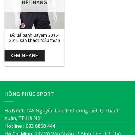
HẾT HÀNG
Đồ đá banh Bayern 2015-
2016 sân khách mẫu thứ 3
XEM NHANH
HỒNG PHÚC SPORT
Hà Nội 1:
146 Nguyễn Lân, P.Phương Liệt, Q.Thanh
Xuân, TP Hà Nội
Hotline : 093 6868 444
Hồ Chí Minh:
182 Võ Văn Ngân, P Bình Thọ, TP Thủ