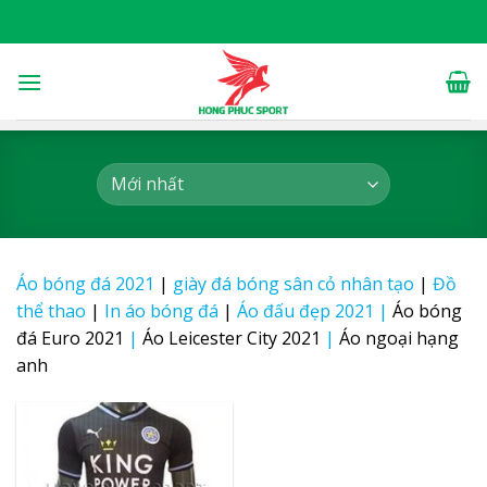
Skip
to
content
Áo bóng đá 2021
|
giày đá bóng sân cỏ nhân tạo
|
Đồ
thể thao
|
In áo bóng đá
|
Áo đấu đẹp 2021
|
Áo bóng
đá Euro 2021
|
Áo Leicester City 2021
|
Áo ngoại hạng
anh