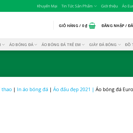
Khuyến Mại
Tin Tức Sản Phẩm
Giới thiệu
Áo Eu
GIỎ HÀNG /
0
₫
ĐĂNG NHẬP / Đ
I
ÁO BÓNG ĐÁ
ÁO BÓNG ĐÁ TRẺ EM
GIÀY ĐÁ BÓNG
ĐỒ 
 thao
|
In áo bóng đá
|
Áo đấu đẹp 2021
|
Áo bóng đá Euro