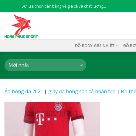
Skip
Sự lựa chọn cân bằng về giá cả và chất lượng...
to
content
ĐỒ BODY GIỮ NHIỆT
ĐỒ BƠ
Áo bóng đá 2021
|
giày đá bóng sân cỏ nhân tạo
|
Đồ thể