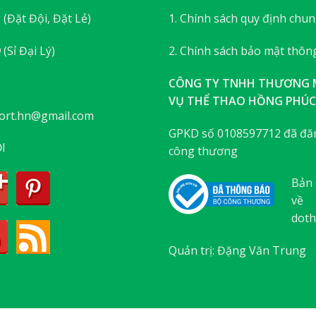
3
(Đặt Đội, Đặt Lẻ)
1. Chính sách quy định chu
9
(Sỉ Đại Lý)
2. Chính sách bảo mật thông
CÔNG TY TNHH THƯƠNG M
VỤ THỂ THAO HỒNG PHÚC
ort.hn@gmail.com
GPKD số 0108597712 đã đăn
I
công thương
Bản 
về
doth
Quản trị: Đặng Văn Trung