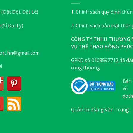
3
(Đặt Đội, Đặt Lẻ)
1. Chính sách quy định chu
9
(Sỉ Đại Lý)
2. Chính sách bảo mật thông
CÔNG TY TNHH THƯƠNG M
VỤ THỂ THAO HỒNG PHÚC
ort.hn@gmail.com
GPKD số 0108597712 đã đăn
I
công thương
Bản 
về
doth
Quản trị: Đặng Văn Trung