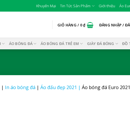
Khuyến Mại
Tin Tức Sản Phẩm
Giới thiệu
Áo Eu
GIỎ HÀNG /
0
₫
ĐĂNG NHẬP / Đ
I
ÁO BÓNG ĐÁ
ÁO BÓNG ĐÁ TRẺ EM
GIÀY ĐÁ BÓNG
ĐỒ 
|
In áo bóng đá
|
Áo đấu đẹp 2021
|
Áo bóng đá Euro 202