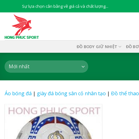
Skip
Sự lựa chọn cân bằng về giá cả và chất lượng...
to
content
ĐỒ BODY GIỮ NHIỆT
ĐỒ BƠ
Áo bóng đá
|
giày đá bóng sân cỏ nhân tạo
|
Đồ thể thao