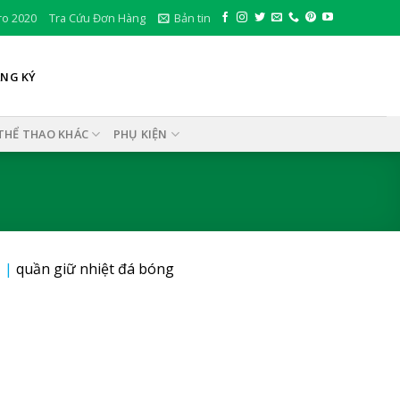
ro 2020
Tra Cứu Đơn Hàng
Bản tin
ĂNG KÝ
THỂ THAO KHÁC
PHỤ KIỆN
1
|
quần giữ nhiệt đá bóng