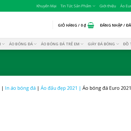
Khuyến Mại
Tin Tức Sản Phẩm
Giới thiệu
Áo Eu
GIỎ HÀNG /
0
₫
ĐĂNG NHẬP / Đ
I
ÁO BÓNG ĐÁ
ÁO BÓNG ĐÁ TRẺ EM
GIÀY ĐÁ BÓNG
ĐỒ 
|
In áo bóng đá
|
Áo đấu đẹp 2021
|
Áo bóng đá Euro 202