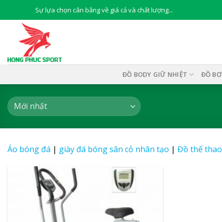
Skip
Sự lựa chọn cân bằng về giá cả và chất lượng...
to
content
ĐỒ BODY GIỮ NHIỆT
ĐỒ BƠ
Áo bóng đá
|
giày đá bóng sân cỏ nhân tạo
|
Đồ thể thao