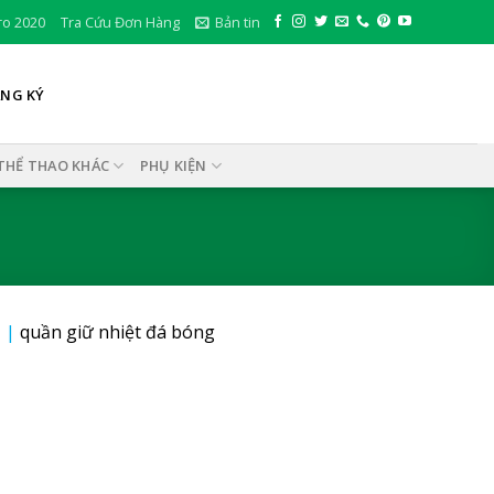
ro 2020
Tra Cứu Đơn Hàng
Bản tin
ĂNG KÝ
THỂ THAO KHÁC
PHỤ KIỆN
1
|
quần giữ nhiệt đá bóng