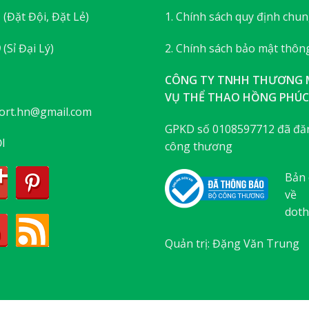
3
(Đặt Đội, Đặt Lẻ)
1. Chính sách quy định chu
9
(Sỉ Đại Lý)
2. Chính sách bảo mật thông
CÔNG TY TNHH THƯƠNG M
VỤ THỂ THAO HỒNG PHÚC
ort.hn@gmail.com
GPKD số 0108597712 đã đăn
I
công thương
Bản 
về
doth
Quản trị: Đặng Văn Trung