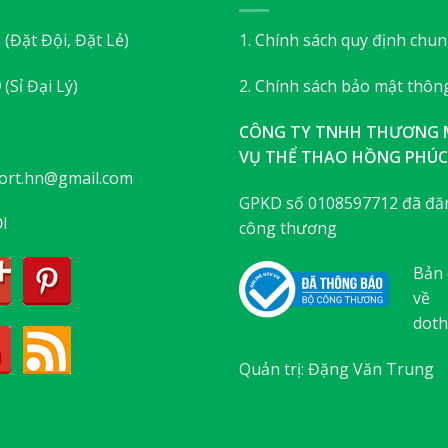
3
(Đặt Đội, Đặt Lẻ)
1. Chính sách quy định chu
9
(Sỉ Đại Lý)
2. Chính sách bảo mật thông
CÔNG TY TNHH THƯƠNG M
VỤ THỂ THAO HỒNG PHÚC
ort.hn@gmail.com
GPKD số 0108597712 đã đăn
I
công thương
Bản 
về
doth
Quản trị: Đặng Văn Trung