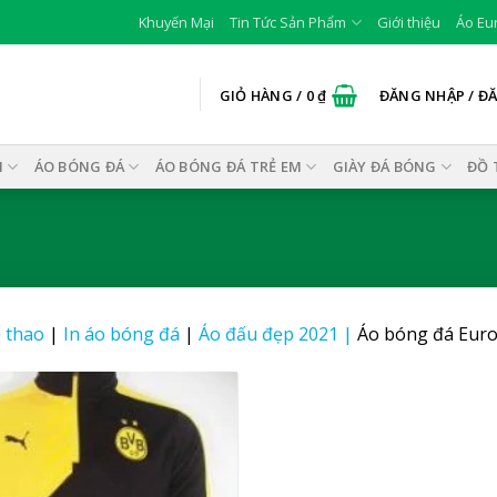
Khuyến Mại
Tin Tức Sản Phẩm
Giới thiệu
Áo Eu
GIỎ HÀNG /
0
₫
ĐĂNG NHẬP / Đ
I
ÁO BÓNG ĐÁ
ÁO BÓNG ĐÁ TRẺ EM
GIÀY ĐÁ BÓNG
ĐỒ 
 thao
|
In áo bóng đá
|
Áo đấu đẹp 2021
|
Áo bóng đá Euro