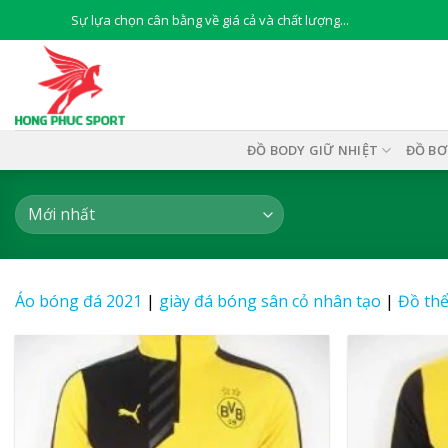
Skip
Sự lựa chọn cân bằng về giá cả và chất lượng...
to
content
ĐỒ BODY GIỮ NHIỆT
ĐỒ BƠ
Áo bóng đá 2021
|
giày đá bóng sân cỏ nhân tạo
|
Đồ thể