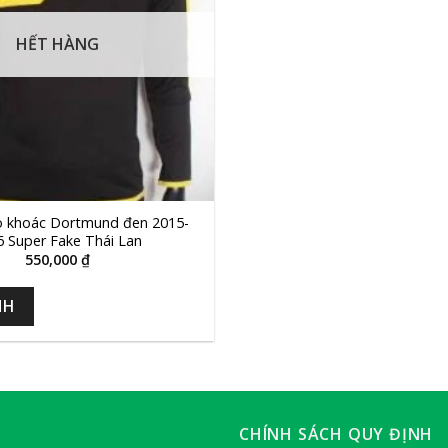
HẾT HÀNG
o khoác Dortmund đen 2015-
6 Super Fake Thái Lan
550,000
₫
NH
CHÍNH SÁCH QUY ĐỊNH