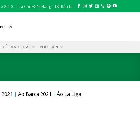
ro 2020
Tra Cứu Đơn Hàng
Bản tin
ĂNG KÝ
THỂ THAO KHÁC
PHỤ KIỆN
 2021
|
Áo Barca 2021
|
Áo La Liga