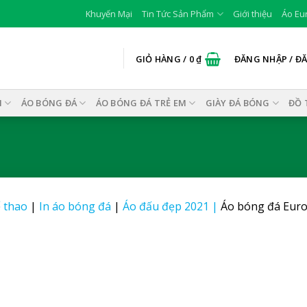
Khuyến Mại
Tin Tức Sản Phẩm
Giới thiệu
Áo Eu
GIỎ HÀNG /
0
₫
ĐĂNG NHẬP / Đ
I
ÁO BÓNG ĐÁ
ÁO BÓNG ĐÁ TRẺ EM
GIÀY ĐÁ BÓNG
ĐỒ 
 thao
|
In áo bóng đá
|
Áo đấu đẹp 2021
|
Áo bóng đá Euro