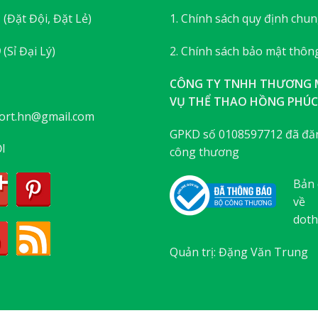
3
(Đặt Đội, Đặt Lẻ)
1. Chính sách quy định chu
9
(Sỉ Đại Lý)
2. Chính sách bảo mật thông
CÔNG TY TNHH THƯƠNG M
VỤ THỂ THAO HỒNG PHÚC
ort.hn@gmail.com
GPKD số 0108597712 đã đăn
I
công thương
Bản 
về
doth
Quản trị: Đặng Văn Trung