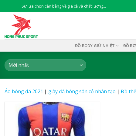
Skip
Sự lựa chọn cân bằng về giá cả và chất lượng...
to
content
ĐỒ BODY GIỮ NHIỆT
ĐỒ BƠ
Áo bóng đá 2021
|
giày đá bóng sân cỏ nhân tạo
|
Đồ thể