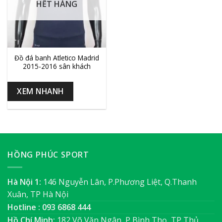
HẾT HÀNG
Đồ đá banh Atletico Madrid
2015-2016 sân khách
XEM NHANH
HỒNG PHÚC SPORT
Hà Nội 1:
146 Nguyễn Lân, P.Phương Liệt, Q.Thanh
Xuân, TP Hà Nội
Hotline : 093 6868 444
Hồ Chí Minh:
182 Võ Văn Ngân, P Bình Thọ, TP Thủ