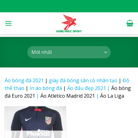
Skip
to
content
Áo bóng đá 2021
|
giày đá bóng sân cỏ nhân tạo
|
Đồ
thể thao
|
In áo bóng đá
|
Áo đấu đẹp 2021
|
Áo bóng
đá Euro 2021
|
Áo Atletico Madrid 2021
|
Áo La Liga