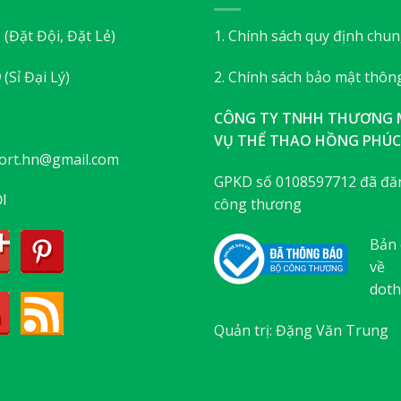
3
(Đặt Đội, Đặt Lẻ)
1. Chính sách quy định chu
9
(Sỉ Đại Lý)
2. Chính sách bảo mật thông
CÔNG TY TNHH THƯƠNG M
VỤ THỂ THAO HỒNG PHÚC
ort.hn@gmail.com
GPKD số 0108597712 đã đăn
I
công thương
Bản 
về
doth
Quản trị: Đặng Văn Trung