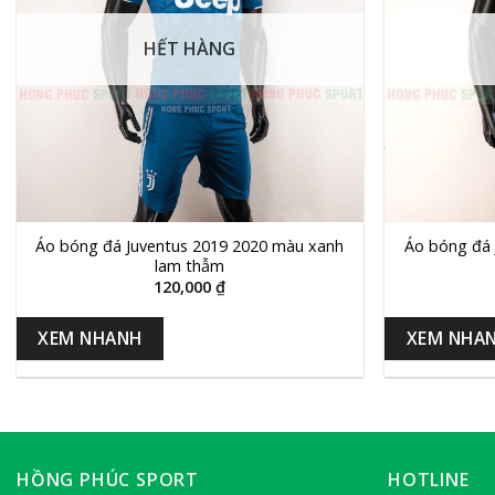
HẾT HÀNG
+
+
Áo bóng đá Juventus 2019 2020 màu xanh
Áo bóng đá 
lam thẫm
120,000
₫
XEM NHANH
XEM NHA
HỒNG PHÚC SPORT
HOTLINE