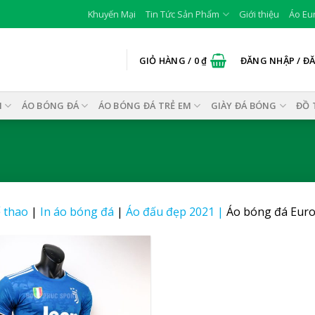
Khuyến Mại
Tin Tức Sản Phẩm
Giới thiệu
Áo Eu
GIỎ HÀNG /
0
₫
ĐĂNG NHẬP / Đ
I
ÁO BÓNG ĐÁ
ÁO BÓNG ĐÁ TRẺ EM
GIÀY ĐÁ BÓNG
ĐỒ 
 thao
|
In áo bóng đá
|
Áo đấu đẹp 2021
|
Áo bóng đá Euro