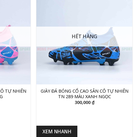
HẾT HÀNG
+
CỎ TỰ NHIÊN
GIÀY ĐÁ BÓNG CỔ CAO SÂN CỎ TỰ NHIÊN
G
TN 289 MÀU XANH NGỌC
300,000
₫
XEM NHANH