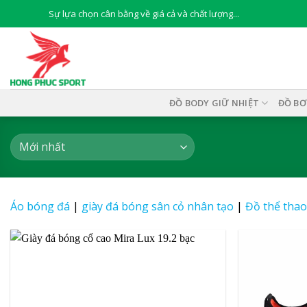
Skip
Sự lựa chọn cân bằng về giá cả và chất lượng...
to
content
ĐỒ BODY GIỮ NHIỆT
ĐỒ BƠ
Áo bóng đá
|
giày đá bóng sân cỏ nhân tạo
|
Đồ thể thao