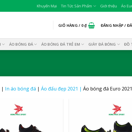
Khuyến Mại
Tin Tức Sản Phẩm
Giới thiệu
Áo Eu
GIỎ HÀNG /
0
₫
ĐĂNG NHẬP / Đ
I
ÁO BÓNG ĐÁ
ÁO BÓNG ĐÁ TRẺ EM
GIÀY ĐÁ BÓNG
ĐỒ 
|
In áo bóng đá
|
Áo đấu đẹp 2021
|
Áo bóng đá Euro 202