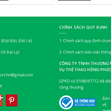
CHÍNH SÁCH QUY ĐỊNH
3
(Đặt Đội, Đặt Lẻ)
1. Chính sách quy định chu
9
(Sỉ Đại Lý)
2. Chính sách bảo mật thông
CÔNG TY TNHH THƯƠNG M
VỤ THỂ THAO HỒNG PHÚC
ort.hn@gmail.com
GPKD số 0108597712 đã đăn
I
công thương
Bản 
về
doth