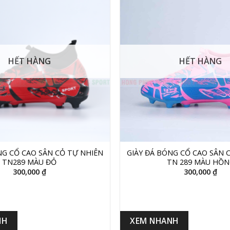
HẾT HÀNG
HẾT HÀNG
+
NG CỔ CAO SÂN CỎ TỰ NHIÊN
GIÀY ĐÁ BÓNG CỔ CAO SÂN 
TN289 MÀU ĐỎ
TN 289 MÀU HỒN
300,000
₫
300,000
₫
NH
XEM NHANH