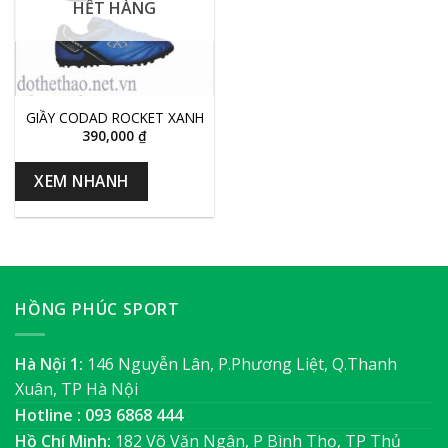
HẾT HÀNG
GIẦY CODAD ROCKET XANH
390,000
₫
XEM NHANH
HỒNG PHÚC SPORT
Hà Nội 1:
146 Nguyễn Lân, P.Phương Liệt, Q.Thanh
Xuân, TP Hà Nội
Hotline : 093 6868 444
Hồ Chí Minh:
182 Võ Văn Ngân, P Bình Thọ, TP Thủ